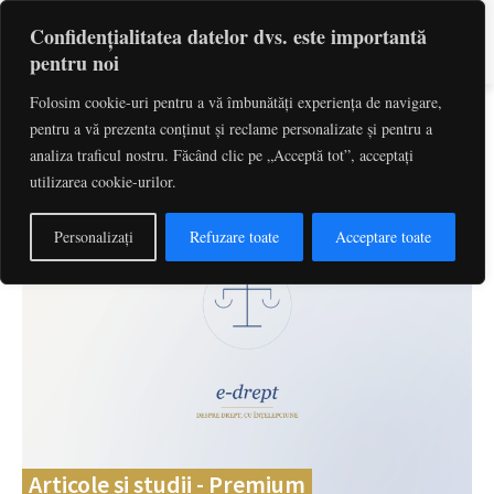
Confidențialitatea datelor dvs. este importantă
pentru noi
Folosim cookie-uri pentru a vă îmbunătăți experiența de navigare,
pentru a vă prezenta conținut și reclame personalizate și pentru a
Caută
cuvinte-cheie, titlu articol, autor
analiza traficul nostru. Făcând clic pe „Acceptă tot”, acceptați
utilizarea cookie-urilor.
Personalizați
Refuzare toate
Acceptare toate
Articole și studii - Premium