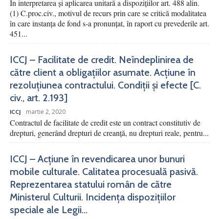
În interpretarea și aplicarea unitară a dispozițiilor art. 488 alin.
(1) C.proc.civ., motivul de recurs prin care se critică modalitatea
în care instanța de fond s-a pronunțat, în raport cu prevederile art.
451...
ICCJ – Facilitate de credit. Neîndeplinirea de
către client a obligațiilor asumate. Acțiune în
rezoluțiunea contractului. Condiții și efecte [C.
civ., art. 2.193]
martie 2, 2020
ICCJ
Contractul de facilitate de credit este un contract constitutiv de
drepturi, generând drepturi de creanță, nu drepturi reale, pentru...
ICCJ – Acțiune în revendicarea unor bunuri
mobile culturale. Calitatea procesuală pasivă.
Reprezentarea statului român de către
Ministerul Culturii. Incidența dispozițiilor
speciale ale Legii...