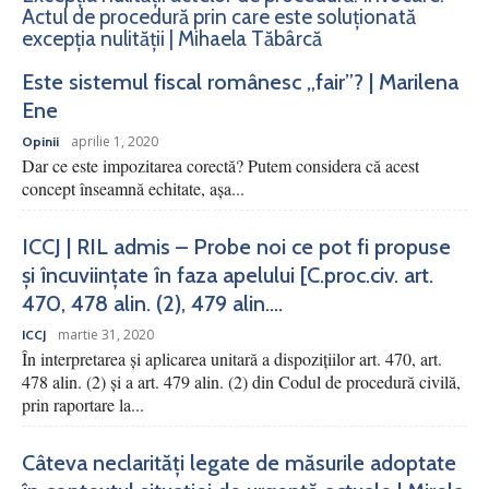
Actul de procedură prin care este soluționată
excepția nulității | Mihaela Tăbârcă
Este sistemul fiscal românesc „fair”? | Marilena
Ene
aprilie 1, 2020
Opinii
Dar ce este impozitarea corectă? Putem considera că acest
concept înseamnă echitate, așa...
ICCJ | RIL admis – Probe noi ce pot fi propuse
și încuviințate în faza apelului [C.proc.civ. art.
470, 478 alin. (2), 479 alin....
martie 31, 2020
ICCJ
În interpretarea şi aplicarea unitară a dispoziţiilor art. 470, art.
478 alin. (2) şi a art. 479 alin. (2) din Codul de procedură civilă,
prin raportare la...
Câteva neclarități legate de măsurile adoptate