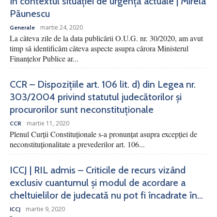
în contextul situației de urgență actuale | Mirela
Păunescu
martie 24, 2020
Generale
La câteva zile de la data publicării O.U.G. nr. 30/2020, am avut
timp să identificăm câteva aspecte asupra cărora Ministerul
Finanțelor Publice ar...
CCR – Dispozițiile art. 106 lit. d) din Legea nr.
303/2004 privind statutul judecătorilor și
procurorilor sunt neconstituționale
martie 11, 2020
CCR
Plenul Curții Constituționale s-a pronunțat asupra excepției de
neconstituționalitate a prevederilor art. 106...
ICCJ | RIL admis – Criticile de recurs vizând
exclusiv cuantumul și modul de acordare a
cheltuielilor de judecată nu pot fi încadrate în...
martie 9, 2020
ICCJ