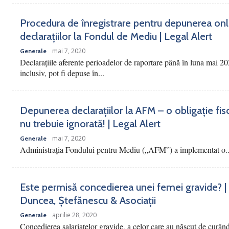
Procedura de înregistrare pentru depunerea onl
declarațiilor la Fondul de Mediu | Legal Alert
mai 7, 2020
Generale
Declarațiile aferente perioadelor de raportare până în luna mai 20
inclusiv, pot fi depuse în...
Depunerea declarațiilor la AFM – o obligație fis
nu trebuie ignorată! | Legal Alert
mai 7, 2020
Generale
Administrația Fondului pentru Mediu („AFM”) a implementat o..
Este permisă concedierea unei femei gravide? |
Duncea, Ștefănescu & Asociații
aprilie 28, 2020
Generale
Concedierea salariatelor gravide, a celor care au născut de curân