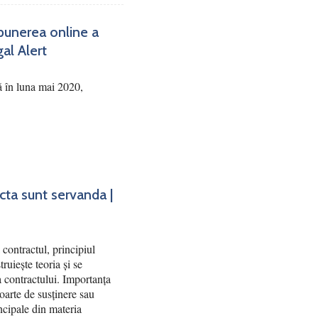
punerea online a
gal Alert
ă în luna mai 2020,
acta sunt servanda |
contractul, principiul
truiește teoria și se
ea contractului. Importanța
poarte de susținere sau
ncipale din materia