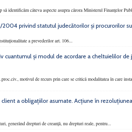
p să identificăm câteva aspecte asupra cărora Ministerul Finanțelor Publi
03/2004 privind statutul judecătorilor și procurorilor 
tituționalitate a prevederilor art. 106...
siv cuantumul și modul de acordare a cheltuielilor de 
 C.proc.civ., motivul de recurs prin care se critică modalitatea în care ins
 client a obligațiilor asumate. Acțiune în rezoluțiunea
turi, generând drepturi de creanță, nu drepturi reale, pentru...