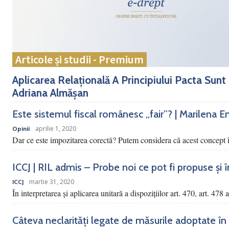
Articole și studii - Premium
Aplicarea Relațională A Principiului Pacta Sunt
Adriana Almășan
Este sistemul fiscal românesc „fair”? | Marilena E
aprilie 1, 2020
Opinii
Dar ce este impozitarea corectă? Putem considera că acest concept î
ICCJ | RIL admis – Probe noi ce pot fi propuse și încu
martie 31, 2020
ICCJ
În interpretarea şi aplicarea unitară a dispoziţiilor art. 470, art. 478 
Câteva neclarități legate de măsurile adoptate în 