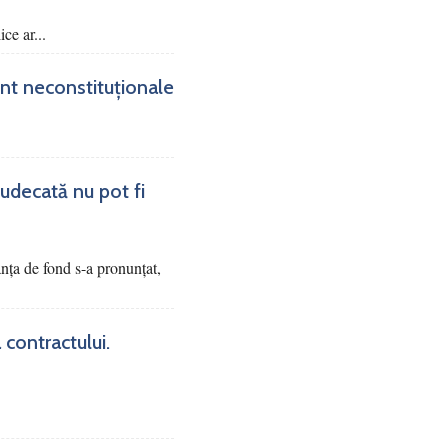
ce ar...
sunt neconstituționale
judecată nu pot fi
tanța de fond s-a pronunțat,
 contractului.