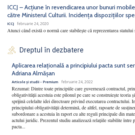
ICCJ – Acțiune în revendicarea unor bunuri mobile
către Ministerul Culturii. Incidența dispozițiilor spec
februarie 24, 2020
ICCJ
Atunci când există o normă care stabilește că reprezentarea statului 
Dreptul în dezbatere
Aplicarea relațională a principiului pacta sunt se
Adriana Almășan
februarie 24, 2022
Articole și studii - Premium
Rezumat: Dintre toate principiile care guvernează contractul, prin
obligativității acestuia este pilonul pe care se construiește teoria și
sprijină celelalte idei directoare privind executarea contractului. 
principiului obligativității determină, de altfel, rapoarte de susține
subordonare a acestuia în raport cu alte reguli principale din mate
actului juridic. Prezentul studiu analizează relațiile stabilite între 
pacta...