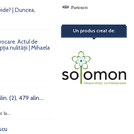
Parteneri
vide? | Duncea,
Un produs creat de:
nvocare. Actul de
ia nulității | Mihaela
. (2), 479 alin....
e la...
scu