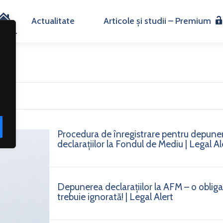
H
Actualitate
Articole și studii – Premium
o
m
e
Procedura de înregistrare pentru depune
declarațiilor la Fondul de Mediu | Legal Al
Depunerea declarațiilor la AFM – o obligaț
trebuie ignorată! | Legal Alert