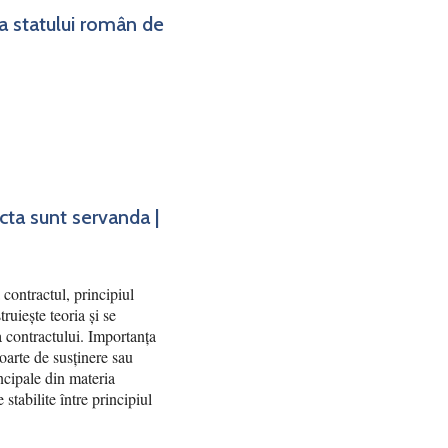
ea statului român de
acta sunt servanda |
contractul, principiul
truiește teoria și se
ea contractului. Importanța
poarte de susținere sau
ncipale din materia
 stabilite între principiul