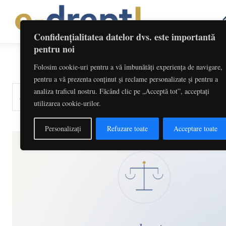
Confidențialitatea datelor dvs. este importantă
pentru noi
Folosim cookie-uri pentru a vă îmbunătăți experiența de navigare,
pentru a vă prezenta conținut și reclame personalizate și pentru a
analiza traficul nostru. Făcând clic pe „Acceptă tot”, acceptați
cuvinte-cheie, titlu articol, autor
utilizarea cookie-urilor.
Personalizați
Refuzare toate
Acceptare toate