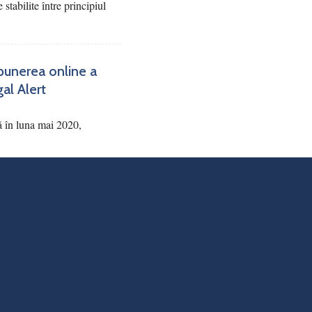
 stabilite între principiul
punerea online a
gal Alert
ă în luna mai 2020,