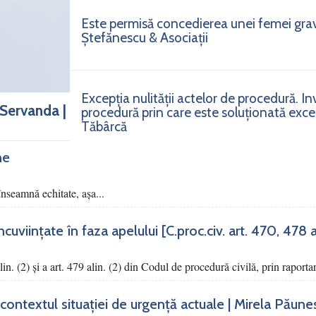
Este permisă concedierea unei femei gra
Ștefănescu & Asociații
Excepția nulității actelor de procedură. I
 Servanda |
procedură prin care este soluționată excepț
Tăbârcă
ne
nseamnă echitate, așa...
viințate în faza apelului [C.proc.civ. art. 470, 478 alin
alin. (2) şi a art. 479 alin. (2) din Codul de procedură civilă, prin raportar
contextul situației de urgență actuale | Mirela Păune