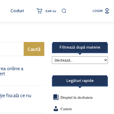
Coduri
0,00 lei
LOGIN
Filtrează după materie
Caută
rea online a
ert
Legături rapide
ie fiscală ce nu
Dreptul în dezbatere
Cariere