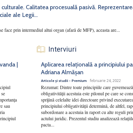
 culturale. Calitatea procesuală pasivă. Reprezentar
iale ale Legii...
se face prin intermediul altui organ (afară de MFP), aceasta are...
Interviuri
rvanda |
Aplicarea relațională a principiului p
Adriana Almășan
februarie 24, 2022
Articole și studii - Premium
cipiul
Rezumat: Dintre toate principiile care guvernează 
 se
obligativității acestuia este pilonul pe care se cons
Importanța
sprijină celelalte idei directoare privind executar
re sau
principiului obligativității determină, de altfel, ra
ria
subordonare a acestuia în raport cu alte reguli pri
principiul
actului juridic. Prezentul studiu analizează relațiile
pacta...