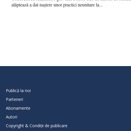
alăptează a dat naștere unor practici neunitare la...
Publică la noi
Parteneri
Abonamente
Autori
Copyright & Condiții de publicare