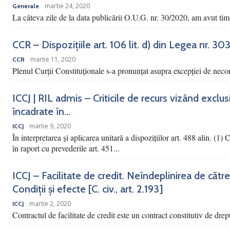
martie 24, 2020
Generale
La câteva zile de la data publicării O.U.G. nr. 30/2020, am avut tim
CCR – Dispozițiile art. 106 lit. d) din Legea nr. 3
martie 11, 2020
CCR
Plenul Curții Constituționale s-a pronunțat asupra excepției de necons
ICCJ | RIL admis – Criticile de recurs vizând exclu
încadrate în...
martie 9, 2020
ICCJ
În interpretarea și aplicarea unitară a dispozițiilor art. 488 alin. (1)
în raport cu prevederile art. 451...
ICCJ – Facilitate de credit. Neîndeplinirea de către
Condiții și efecte [C. civ., art. 2.193]
martie 2, 2020
ICCJ
Contractul de facilitate de credit este un contract constitutiv de drep