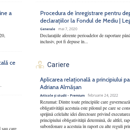
ine a
Procedura de înregistrare pentru de
declarațiilor la Fondul de Mediu | Le
mai 7, 2020
Generale
20,
Declarațiile aferente perioadelor de raportare pân
inclusiv, pot fi depuse în...
cală ce
Cariere
Aplicarea relațională a principiului p
.
Adriana Almășan
februarie 24, 2022
Articole și studii - Premium
Rezumat: Dintre toate principiile care guvernează 
obligativității acestuia este pilonul pe care se cons
sprijină celelalte idei directoare privind executar
principiului obligativității determină, de altfel, ra
subordonare a acestuia în raport cu alte reguli pri
d sau care