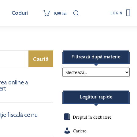
Coduri
0,00 lei
LOGIN
Filtrează după materie
Caută
rea online a
ert
Legături rapide
ie fiscală ce nu
Dreptul în dezbatere
Cariere