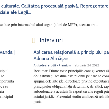
 culturale. Calitatea procesuală pasivă. Reprezentar
iale ale Legii...
se face prin intermediul altui organ (afară de MFP), aceasta are...
Interviuri
rvanda |
Aplicarea relațională a principiului p
Adriana Almășan
februarie 24, 2022
Articole și studii - Premium
cipiul
Rezumat: Dintre toate principiile care guvernează 
 se
obligativității acestuia este pilonul pe care se cons
Importanța
sprijină celelalte idei directoare privind executar
re sau
principiului obligativității determină, de altfel, ra
ria
subordonare a acestuia în raport cu alte reguli pri
principiul
actului juridic. Prezentul studiu analizează relațiile
pacta...