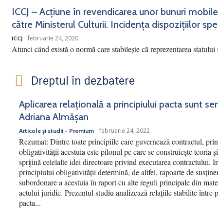
ICCJ – Acțiune în revendicarea unor bunuri mobile
către Ministerul Culturii. Incidența dispozițiilor spec
februarie 24, 2020
ICCJ
Atunci când există o normă care stabilește că reprezentarea statului 
Dreptul în dezbatere
Aplicarea relațională a principiului pacta sunt se
Adriana Almășan
februarie 24, 2022
Articole și studii - Premium
Rezumat: Dintre toate principiile care guvernează contractul, prin
obligativității acestuia este pilonul pe care se construiește teoria și
sprijină celelalte idei directoare privind executarea contractului. 
principiului obligativității determină, de altfel, rapoarte de susține
subordonare a acestuia în raport cu alte reguli principale din mate
actului juridic. Prezentul studiu analizează relațiile stabilite între 
pacta...