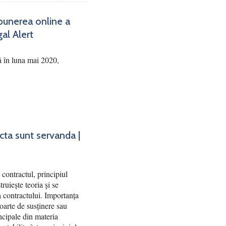
punerea online a
gal Alert
ă în luna mai 2020,
acta sunt servanda |
contractul, principiul
truiește teoria și se
ea contractului. Importanța
poarte de susținere sau
ncipale din materia