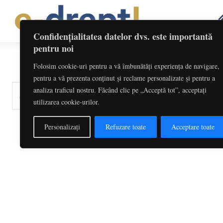
Confidențialitatea datelor dvs. este importantă
pentru noi
Folosim cookie-uri pentru a vă îmbunătăți experiența de navigare,
pentru a vă prezenta conținut și reclame personalizate și pentru a
analiza traficul nostru. Făcând clic pe „Acceptă tot”, acceptați
cuvinte-cheie, titlu articol, autor
utilizarea cookie-urilor.
Personalizați
Refuzare toate
Acceptare toate