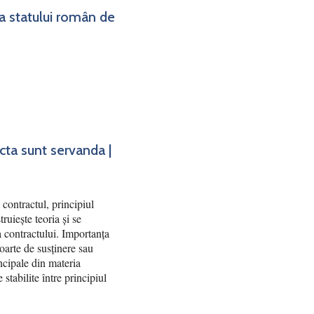
ea statului român de
acta sunt servanda |
contractul, principiul
truiește teoria și se
ea contractului. Importanța
poarte de susținere sau
ncipale din materia
 stabilite între principiul