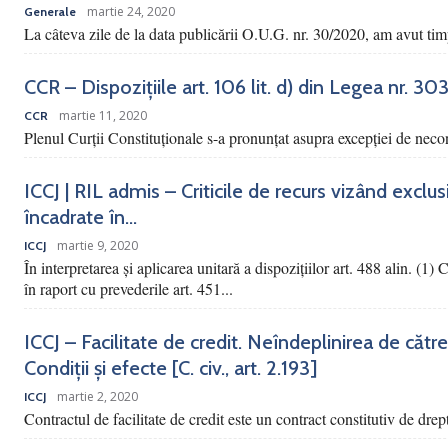
martie 24, 2020
Generale
La câteva zile de la data publicării O.U.G. nr. 30/2020, am avut tim
CCR – Dispozițiile art. 106 lit. d) din Legea nr. 3
martie 11, 2020
CCR
Plenul Curții Constituționale s-a pronunțat asupra excepției de necons
ICCJ | RIL admis – Criticile de recurs vizând exclu
încadrate în...
martie 9, 2020
ICCJ
În interpretarea și aplicarea unitară a dispozițiilor art. 488 alin. (1)
în raport cu prevederile art. 451...
ICCJ – Facilitate de credit. Neîndeplinirea de către
Condiții și efecte [C. civ., art. 2.193]
martie 2, 2020
ICCJ
Contractul de facilitate de credit este un contract constitutiv de drep