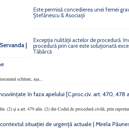
Este permisă concedierea unei femei gra
Ștefănescu & Asociații
Excepția nulității actelor de procedură. I
 Servanda |
procedură prin care este soluționată excepț
Tăbârcă
ne
nseamnă echitate, așa...
viințate în faza apelului [C.proc.civ. art. 470, 478 alin
alin. (2) şi a art. 479 alin. (2) din Codul de procedură civilă, prin raportar
contextul situației de urgență actuale | Mirela Păune