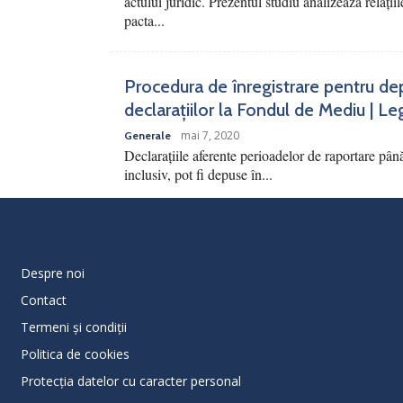
actului juridic. Prezentul studiu analizează relațiile
pacta...
Procedura de înregistrare pentru de
declarațiilor la Fondul de Mediu | Le
mai 7, 2020
Generale
Declarațiile aferente perioadelor de raportare pân
inclusiv, pot fi depuse în...
Despre noi
Contact
Termeni și condiții
Politica de cookies
Protecţia datelor cu caracter personal