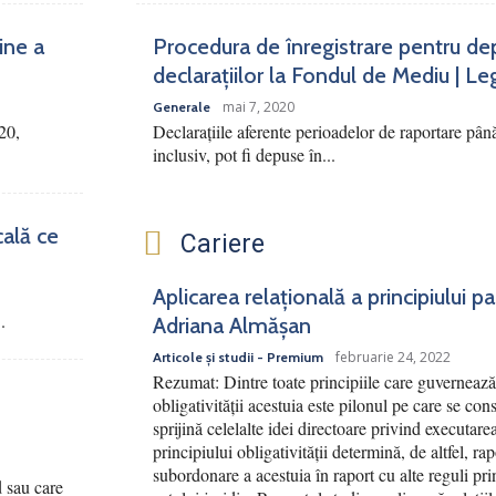
ine a
Procedura de înregistrare pentru de
declarațiilor la Fondul de Mediu | Le
mai 7, 2020
Generale
20,
Declarațiile aferente perioadelor de raportare pân
inclusiv, pot fi depuse în...
cală ce
Cariere
Aplicarea relațională a principiului p
.
Adriana Almășan
februarie 24, 2022
Articole și studii - Premium
Rezumat: Dintre toate principiile care guvernează 
obligativității acestuia este pilonul pe care se cons
sprijină celelalte idei directoare privind executar
principiului obligativității determină, de altfel, ra
subordonare a acestuia în raport cu alte reguli pri
d sau care