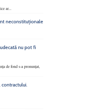
ce ar...
sunt neconstituționale
judecată nu pot fi
tanța de fond s-a pronunțat,
 contractului.