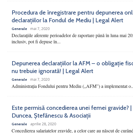
Procedura de înregistrare pentru depunerea onl
declarațiilor la Fondul de Mediu | Legal Alert
mai 7, 2020
Generale
Declarațiile aferente perioadelor de raportare până în luna mai 20
inclusiv, pot fi depuse în...
Depunerea declarațiilor la AFM – o obligație fis
nu trebuie ignorată! | Legal Alert
mai 7, 2020
Generale
Administrația Fondului pentru Mediu („AFM”) a implementat o..
Este permisă concedierea unei femei gravide? |
Duncea, Ștefănescu & Asociații
aprilie 28, 2020
Generale
Concedierea salariatelor gravide, a celor care au născut de curân