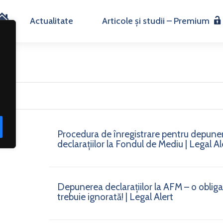
H
Actualitate
Articole și studii – Premium
o
m
e
Procedura de înregistrare pentru depune
declarațiilor la Fondul de Mediu | Legal Al
Depunerea declarațiilor la AFM – o obligaț
trebuie ignorată! | Legal Alert