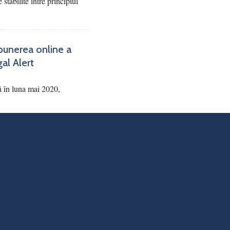
 stabilite între principiul
punerea online a
gal Alert
ă în luna mai 2020,