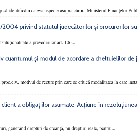
p să identificăm câteva aspecte asupra cărora Ministerul Finanțelor Publi
03/2004 privind statutul judecătorilor și procurorilor 
tituționalitate a prevederilor art. 106...
siv cuantumul și modul de acordare a cheltuielilor de 
 C.proc.civ., motivul de recurs prin care se critică modalitatea în care ins
 client a obligațiilor asumate. Acțiune în rezoluțiunea
turi, generând drepturi de creanță, nu drepturi reale, pentru...