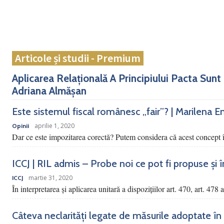
Articole și studii - Premium
Aplicarea Relațională A Principiului Pacta Sunt
Adriana Almășan
Este sistemul fiscal românesc „fair”? | Marilena E
aprilie 1, 2020
Opinii
Dar ce este impozitarea corectă? Putem considera că acest concept î
ICCJ | RIL admis – Probe noi ce pot fi propuse și încu
martie 31, 2020
ICCJ
În interpretarea şi aplicarea unitară a dispoziţiilor art. 470, art. 478 
Câteva neclarități legate de măsurile adoptate în 