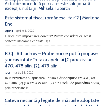
Actul de procedură prin care este soluționată
excepția nulității | Mihaela Tăbârcă
Este sistemul fiscal românesc „fair”? | Marilena
Ene
aprilie 1, 2020
Opinii
Dar ce este impozitarea corectă? Putem considera că acest
concept înseamnă echitate, așa...
ICCJ | RIL admis – Probe noi ce pot fi propuse
și încuviințate în faza apelului [C.proc.civ. art.
470, 478 alin. (2), 479 alin....
martie 31, 2020
ICCJ
În interpretarea şi aplicarea unitară a dispoziţiilor art. 470, art.
478 alin. (2) şi a art. 479 alin. (2) din Codul de procedură civilă,
prin raportare la...
Câteva neclarități legate de măsurile adoptate