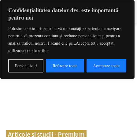
Confidențialitatea datelor dvs. este importantă
pentru noi
Folosim cookie-uri pentru a vă îmbunătăți experiența de navigare,
pentru a vă prezenta conținut și reclame personalizate și pentru a
Caută
cuvinte-cheie, titlu articol, autor
analiza traficul nostru. Făcând clic pe „Acceptă tot”, acceptați
utilizarea cookie-urilor.
Personalizați
Refuzare toate
Acceptare toate
Articole și studii - Premium