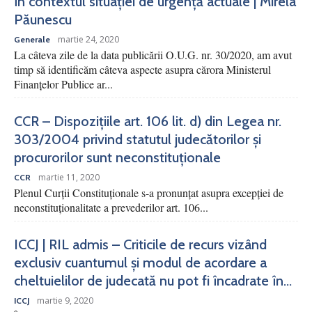
în contextul situației de urgență actuale | Mirela
Păunescu
martie 24, 2020
Generale
La câteva zile de la data publicării O.U.G. nr. 30/2020, am avut
timp să identificăm câteva aspecte asupra cărora Ministerul
Finanțelor Publice ar...
CCR – Dispozițiile art. 106 lit. d) din Legea nr.
303/2004 privind statutul judecătorilor și
procurorilor sunt neconstituționale
martie 11, 2020
CCR
Plenul Curții Constituționale s-a pronunțat asupra excepției de
neconstituționalitate a prevederilor art. 106...
ICCJ | RIL admis – Criticile de recurs vizând
exclusiv cuantumul și modul de acordare a
cheltuielilor de judecată nu pot fi încadrate în...
martie 9, 2020
ICCJ