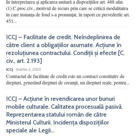
În interpretarea și aplicarea unitară a dispozițiilor art. 488 alin.
(1) C.proc.civ., motivul de recurs prin care se critică modalitatea
în care instanța de fond s-a pronunțat, în raport cu prevederile art.
451...
ICCJ – Facilitate de credit. Neîndeplinirea de
către client a obligațiilor asumate. Acțiune în
rezoluțiunea contractului. Condiții și efecte [C.
civ., art. 2.193]
martie 2, 2020
ICCJ
Contractul de facilitate de credit este un contract constitutiv de
drepturi, generând drepturi de creanță, nu drepturi reale, pentru...
ICCJ – Acțiune în revendicarea unor bunuri
mobile culturale. Calitatea procesuală pasivă.
Reprezentarea statului român de către
Ministerul Culturii. Incidența dispozițiilor
speciale ale Legii...