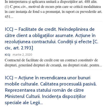
În interpretarea și aplicarea unitară a dispozițiilor art. 488 alin.
(1) C.proc.civ., motivul de recurs prin care se critică modalitatea
în care instanța de fond s-a pronunțat, în raport cu prevederile art.
451...
ICCJ – Facilitate de credit. Neîndeplinirea de
către client a obligațiilor asumate. Acțiune în
rezoluțiunea contractului. Condiții și efecte [C.
civ., art. 2.193]
martie 2, 2020
ICCJ
Contractul de facilitate de credit este un contract constitutiv de
drepturi, generând drepturi de creanță, nu drepturi reale, pentru...
ICCJ – Acțiune în revendicarea unor bunuri
mobile culturale. Calitatea procesuală pasivă.
Reprezentarea statului român de către
Ministerul Culturii. Incidența dispozițiilor
speciale ale Legii...