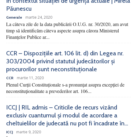
în contextul situației de urgență actuale | Mirela
Păunescu
martie 24, 2020
Generale
La câteva zile de la data publicării O.U.G. nr. 30/2020, am avut
timp să identificăm câteva aspecte asupra cărora Ministerul
Finanțelor Publice ar...
CCR – Dispozițiile art. 106 lit. d) din Legea nr.
303/2004 privind statutul judecătorilor și
procurorilor sunt neconstituționale
martie 11, 2020
CCR
Plenul Curții Constituționale s-a pronunțat asupra excepției de
neconstituționalitate a prevederilor art. 106...
ICCJ | RIL admis – Criticile de recurs vizând
exclusiv cuantumul și modul de acordare a
cheltuielilor de judecată nu pot fi încadrate în...
martie 9, 2020
ICCJ