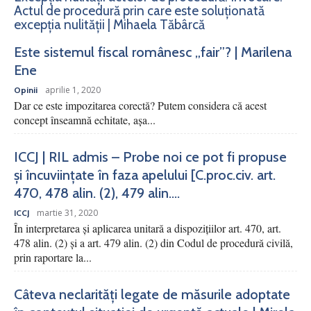
Actul de procedură prin care este soluționată
excepția nulității | Mihaela Tăbârcă
Este sistemul fiscal românesc „fair”? | Marilena
Ene
aprilie 1, 2020
Opinii
Dar ce este impozitarea corectă? Putem considera că acest
concept înseamnă echitate, așa...
ICCJ | RIL admis – Probe noi ce pot fi propuse
și încuviințate în faza apelului [C.proc.civ. art.
470, 478 alin. (2), 479 alin....
martie 31, 2020
ICCJ
În interpretarea şi aplicarea unitară a dispoziţiilor art. 470, art.
478 alin. (2) şi a art. 479 alin. (2) din Codul de procedură civilă,
prin raportare la...
Câteva neclarități legate de măsurile adoptate