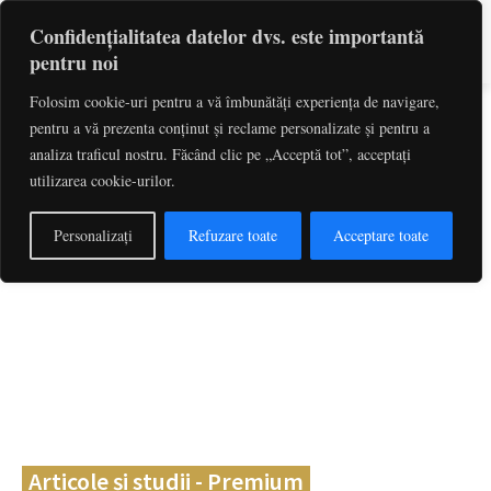
Confidențialitatea datelor dvs. este importantă
pentru noi
Folosim cookie-uri pentru a vă îmbunătăți experiența de navigare,
pentru a vă prezenta conținut și reclame personalizate și pentru a
Caută
cuvinte-cheie, titlu articol, autor
analiza traficul nostru. Făcând clic pe „Acceptă tot”, acceptați
utilizarea cookie-urilor.
Personalizați
Refuzare toate
Acceptare toate
Articole și studii - Premium