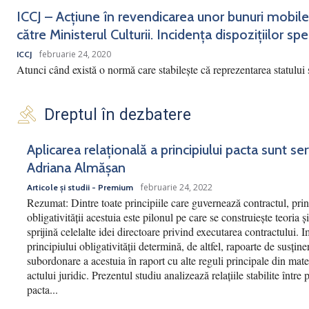
ICCJ – Acțiune în revendicarea unor bunuri mobile
către Ministerul Culturii. Incidența dispozițiilor spec
februarie 24, 2020
ICCJ
Atunci când există o normă care stabilește că reprezentarea statului 
Dreptul în dezbatere
Aplicarea relațională a principiului pacta sunt se
Adriana Almășan
februarie 24, 2022
Articole și studii - Premium
Rezumat: Dintre toate principiile care guvernează contractul, prin
obligativității acestuia este pilonul pe care se construiește teoria și
sprijină celelalte idei directoare privind executarea contractului. 
principiului obligativității determină, de altfel, rapoarte de susține
subordonare a acestuia în raport cu alte reguli principale din mate
actului juridic. Prezentul studiu analizează relațiile stabilite între 
pacta...