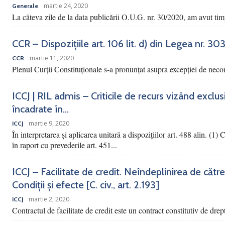
martie 24, 2020
Generale
La câteva zile de la data publicării O.U.G. nr. 30/2020, am avut tim
CCR – Dispozițiile art. 106 lit. d) din Legea nr. 3
martie 11, 2020
CCR
Plenul Curții Constituționale s-a pronunțat asupra excepției de necons
ICCJ | RIL admis – Criticile de recurs vizând exclu
încadrate în...
martie 9, 2020
ICCJ
În interpretarea și aplicarea unitară a dispozițiilor art. 488 alin. (1)
în raport cu prevederile art. 451...
ICCJ – Facilitate de credit. Neîndeplinirea de către
Condiții și efecte [C. civ., art. 2.193]
martie 2, 2020
ICCJ
Contractul de facilitate de credit este un contract constitutiv de drep