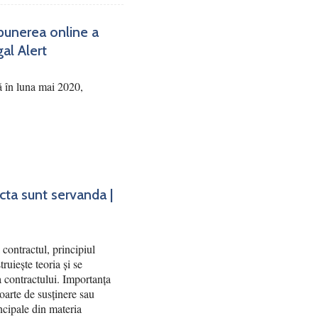
punerea online a
gal Alert
ă în luna mai 2020,
acta sunt servanda |
contractul, principiul
truiește teoria și se
ea contractului. Importanța
poarte de susținere sau
ncipale din materia