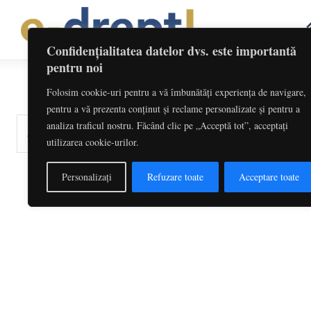
Confidențialitatea datelor dvs. este importantă
pentru noi
Folosim cookie-uri pentru a vă îmbunătăți experiența de navigare,
pentru a vă prezenta conținut și reclame personalizate și pentru a
analiza traficul nostru. Făcând clic pe „Acceptă tot”, acceptați
cuvinte-cheie, titlu articol, autor
utilizarea cookie-urilor.
Personalizați
Refuzare toate
Acceptare toate