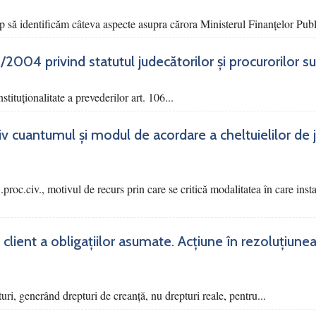
p să identificăm câteva aspecte asupra cărora Ministerul Finanțelor Publi
03/2004 privind statutul judecătorilor și procurorilor 
tituționalitate a prevederilor art. 106...
siv cuantumul și modul de acordare a cheltuielilor de 
 C.proc.civ., motivul de recurs prin care se critică modalitatea în care ins
 client a obligațiilor asumate. Acțiune în rezoluțiunea
turi, generând drepturi de creanță, nu drepturi reale, pentru...