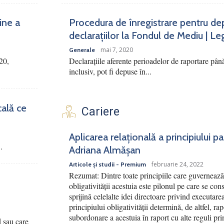
ine a
Procedura de înregistrare pentru de
declarațiilor la Fondul de Mediu | Le
mai 7, 2020
Generale
20,
Declarațiile aferente perioadelor de raportare pân
inclusiv, pot fi depuse în...
cală ce
Cariere
Aplicarea relațională a principiului p
.
Adriana Almășan
februarie 24, 2022
Articole și studii - Premium
Rezumat: Dintre toate principiile care guvernează 
obligativității acestuia este pilonul pe care se cons
sprijină celelalte idei directoare privind executar
principiului obligativității determină, de altfel, ra
subordonare a acestuia în raport cu alte reguli pri
d sau care