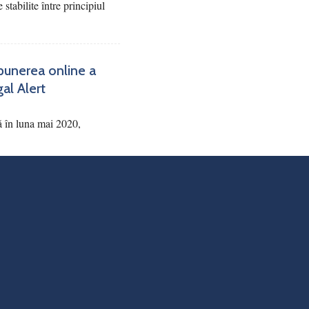
 stabilite între principiul
punerea online a
gal Alert
ă în luna mai 2020,