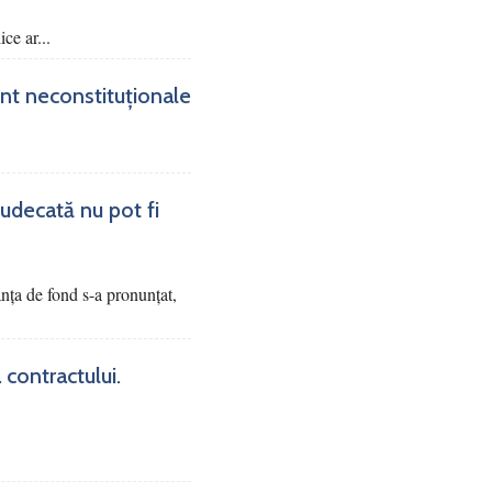
ce ar...
sunt neconstituționale
judecată nu pot fi
tanța de fond s-a pronunțat,
 contractului.