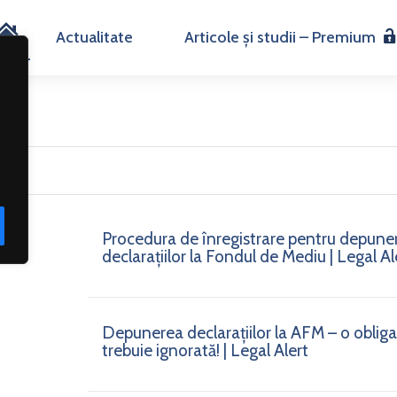
H
Actualitate
Articole și studii – Premium
o
m
e
Procedura de înregistrare pentru depune
declarațiilor la Fondul de Mediu | Legal Al
Depunerea declarațiilor la AFM – o obligaț
trebuie ignorată! | Legal Alert