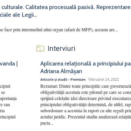
 culturale. Calitatea procesuală pasivă. Reprezentar
iale ale Legii...
se face prin intermediul altui organ (afară de MFP), aceasta are...
Interviuri
rvanda |
Aplicarea relațională a principiului p
Adriana Almășan
februarie 24, 2022
Articole și studii - Premium
cipiul
Rezumat: Dintre toate principiile care guvernează 
 se
obligativității acestuia este pilonul pe care se cons
Importanța
sprijină celelalte idei directoare privind executar
re sau
principiului obligativității determină, de altfel, ra
ria
subordonare a acestuia în raport cu alte reguli pri
principiul
actului juridic. Prezentul studiu analizează relațiile
pacta...