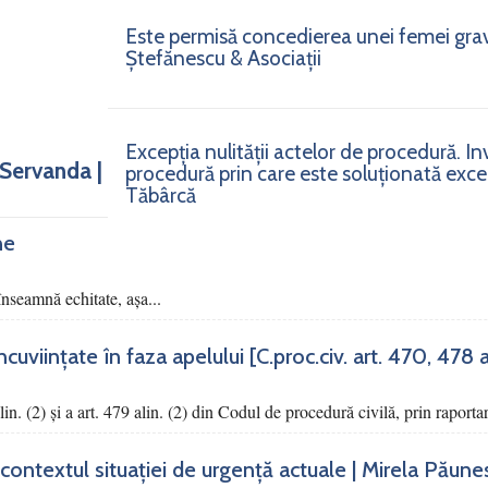
Este permisă concedierea unei femei gra
Ștefănescu & Asociații
Excepția nulității actelor de procedură. I
 Servanda |
procedură prin care este soluționată excepț
Tăbârcă
ne
nseamnă echitate, așa...
viințate în faza apelului [C.proc.civ. art. 470, 478 alin
alin. (2) şi a art. 479 alin. (2) din Codul de procedură civilă, prin raportar
contextul situației de urgență actuale | Mirela Păune