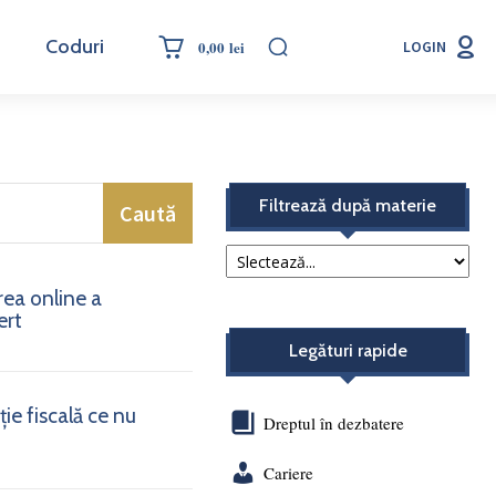
Coduri
0,00 lei
LOGIN
Filtrează după materie
Caută
rea online a
ert
Legături rapide
ie fiscală ce nu
Dreptul în dezbatere
Cariere