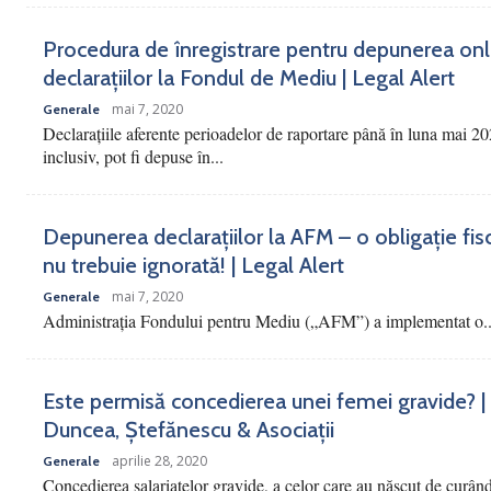
Procedura de înregistrare pentru depunerea onl
declarațiilor la Fondul de Mediu | Legal Alert
mai 7, 2020
Generale
Declarațiile aferente perioadelor de raportare până în luna mai 20
inclusiv, pot fi depuse în...
Depunerea declarațiilor la AFM – o obligație fis
nu trebuie ignorată! | Legal Alert
mai 7, 2020
Generale
Administrația Fondului pentru Mediu („AFM”) a implementat o..
Este permisă concedierea unei femei gravide? |
Duncea, Ștefănescu & Asociații
aprilie 28, 2020
Generale
Concedierea salariatelor gravide, a celor care au născut de curân