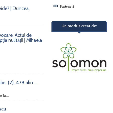
Parteneri
vide? | Duncea,
Un produs creat de:
nvocare. Actul de
ia nulității | Mihaela
. (2), 479 alin....
e la...
scu