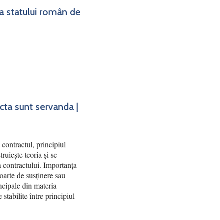
ea statului român de
acta sunt servanda |
contractul, principiul
truiește teoria și se
ea contractului. Importanța
poarte de susținere sau
ncipale din materia
 stabilite între principiul