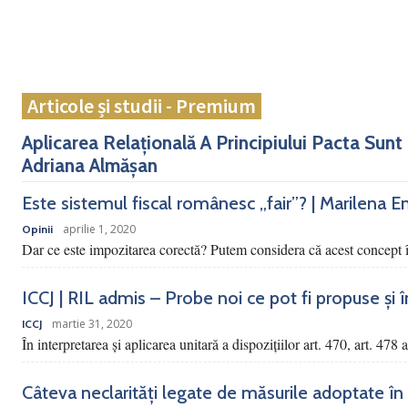
Articole și studii - Premium
Aplicarea Relațională A Principiului Pacta Sunt
Adriana Almășan
Este sistemul fiscal românesc „fair”? | Marilena E
aprilie 1, 2020
Opinii
Dar ce este impozitarea corectă? Putem considera că acest concept î
ICCJ | RIL admis – Probe noi ce pot fi propuse și încu
martie 31, 2020
ICCJ
În interpretarea şi aplicarea unitară a dispoziţiilor art. 470, art. 478 
Câteva neclarități legate de măsurile adoptate în 