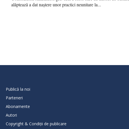
alăptează a dat naștere unor practici neunitare la...
Publică la noi
Parteneri
Abonamente
Autori
Copyright & Condiții de publicare