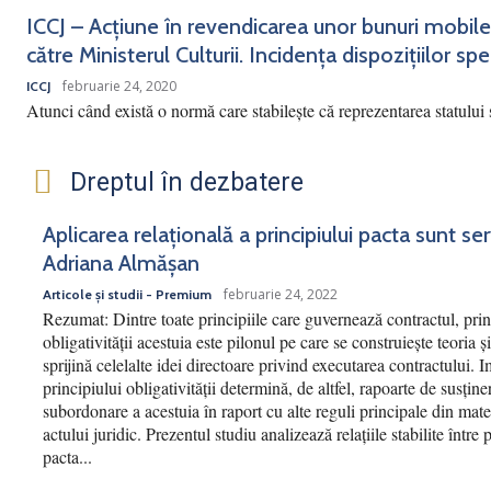
ICCJ – Acțiune în revendicarea unor bunuri mobile
către Ministerul Culturii. Incidența dispozițiilor spec
februarie 24, 2020
ICCJ
Atunci când există o normă care stabilește că reprezentarea statului 
Dreptul în dezbatere
Aplicarea relațională a principiului pacta sunt se
Adriana Almășan
februarie 24, 2022
Articole și studii - Premium
Rezumat: Dintre toate principiile care guvernează contractul, prin
obligativității acestuia este pilonul pe care se construiește teoria și
sprijină celelalte idei directoare privind executarea contractului. 
principiului obligativității determină, de altfel, rapoarte de susține
subordonare a acestuia în raport cu alte reguli principale din mate
actului juridic. Prezentul studiu analizează relațiile stabilite între 
pacta...