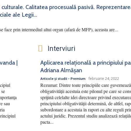
 culturale. Calitatea procesuală pasivă. Reprezentar
iale ale Legii...
se face prin intermediul altui organ (afară de MFP), aceasta are...
Interviuri
rvanda |
Aplicarea relațională a principiului p
Adriana Almășan
februarie 24, 2022
Articole și studii - Premium
cipiul
Rezumat: Dintre toate principiile care guvernează 
 se
obligativității acestuia este pilonul pe care se cons
Importanța
sprijină celelalte idei directoare privind executar
re sau
principiului obligativității determină, de altfel, ra
ria
subordonare a acestuia în raport cu alte reguli pri
principiul
actului juridic. Prezentul studiu analizează relațiile
pacta...