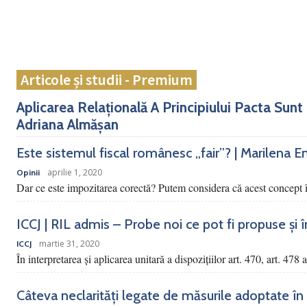
Articole și studii - Premium
Aplicarea Relațională A Principiului Pacta Sunt
Adriana Almășan
Este sistemul fiscal românesc „fair”? | Marilena E
aprilie 1, 2020
Opinii
Dar ce este impozitarea corectă? Putem considera că acest concept î
ICCJ | RIL admis – Probe noi ce pot fi propuse și încu
martie 31, 2020
ICCJ
În interpretarea şi aplicarea unitară a dispoziţiilor art. 470, art. 478 
Câteva neclarități legate de măsurile adoptate în 