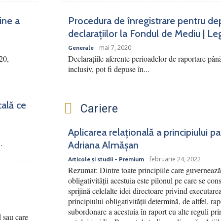
ine a
Procedura de înregistrare pentru de
declarațiilor la Fondul de Mediu | Le
mai 7, 2020
Generale
20,
Declarațiile aferente perioadelor de raportare pân
inclusiv, pot fi depuse în...
cală ce
Cariere
Aplicarea relațională a principiului p
.
Adriana Almășan
februarie 24, 2022
Articole și studii - Premium
Rezumat: Dintre toate principiile care guvernează 
obligativității acestuia este pilonul pe care se cons
sprijină celelalte idei directoare privind executar
principiului obligativității determină, de altfel, ra
subordonare a acestuia în raport cu alte reguli pri
d sau care