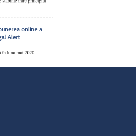
 stabilite între principiul
punerea online a
gal Alert
ă în luna mai 2020,