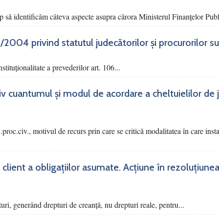
p să identificăm câteva aspecte asupra cărora Ministerul Finanțelor Publi
03/2004 privind statutul judecătorilor și procurorilor 
tituționalitate a prevederilor art. 106...
siv cuantumul și modul de acordare a cheltuielilor de 
 C.proc.civ., motivul de recurs prin care se critică modalitatea în care ins
 client a obligațiilor asumate. Acțiune în rezoluțiunea
turi, generând drepturi de creanță, nu drepturi reale, pentru...