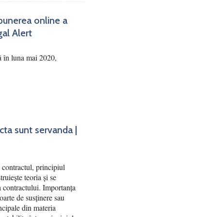
punerea online a
gal Alert
ă în luna mai 2020,
acta sunt servanda |
contractul, principiul
truiește teoria și se
ea contractului. Importanța
poarte de susținere sau
ncipale din materia