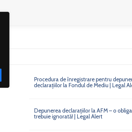
litate
Articole și studii – Premium
Coduri
Procedura de înregistrare pentru depune
declarațiilor la Fondul de Mediu | Legal Al
Depunerea declarațiilor la AFM – o obligaț
trebuie ignorată! | Legal Alert