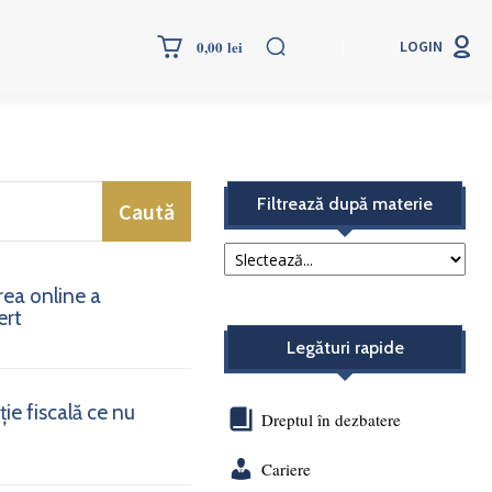
More
0,00 lei
LOGIN
Filtrează după materie
Caută
rea online a
ert
Legături rapide
ie fiscală ce nu
Dreptul în dezbatere
Cariere