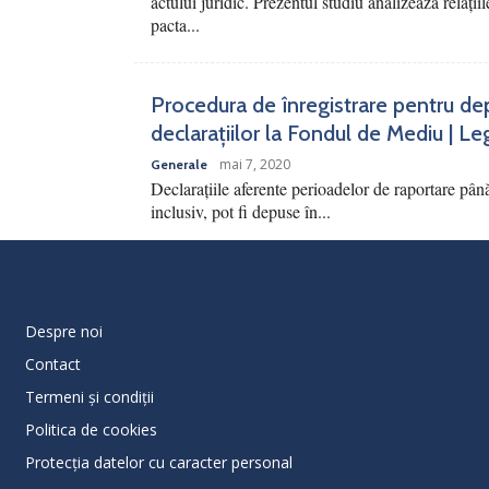
actului juridic. Prezentul studiu analizează relațiile
pacta...
Procedura de înregistrare pentru de
declarațiilor la Fondul de Mediu | Le
mai 7, 2020
Generale
Declarațiile aferente perioadelor de raportare pân
inclusiv, pot fi depuse în...
Despre noi
Contact
Termeni și condiții
Politica de cookies
Protecţia datelor cu caracter personal