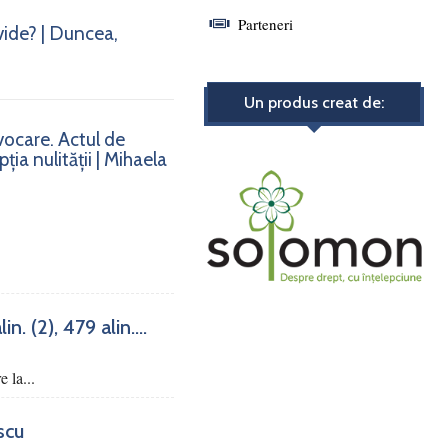
Parteneri
vide? | Duncea,
Un produs creat de:
nvocare. Actul de
ia nulității | Mihaela
. (2), 479 alin....
e la...
scu