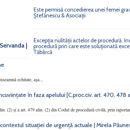
Este permisă concedierea unei femei gra
Ștefănescu & Asociații
Excepția nulității actelor de procedură. I
 Servanda |
procedură prin care este soluționată excepț
Tăbârcă
ne
nseamnă echitate, așa...
viințate în faza apelului [C.proc.civ. art. 470, 478 alin
alin. (2) şi a art. 479 alin. (2) din Codul de procedură civilă, prin raportar
contextul situației de urgență actuale | Mirela Păune