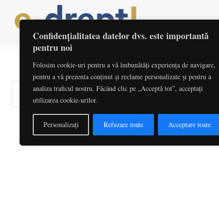
Home
Actua
Confidențialitatea datelor dvs. este importantă
pentru noi
Folosim cookie-uri pentru a vă îmbunătăți experiența de navigare,
pentru a vă prezenta conținut și reclame personalizate și pentru a
analiza traficul nostru. Făcând clic pe „Acceptă tot”, acceptați
cuvinte-cheie, titlu articol, autor
utilizarea cookie-urilor.
Personalizați
Refuzare toate
Acceptare toate