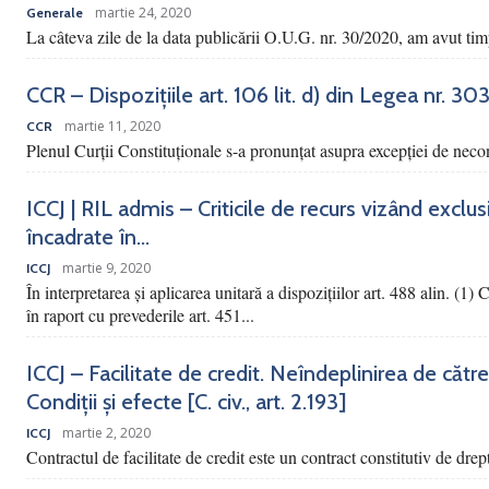
martie 24, 2020
Generale
La câteva zile de la data publicării O.U.G. nr. 30/2020, am avut tim
CCR – Dispozițiile art. 106 lit. d) din Legea nr. 3
martie 11, 2020
CCR
Plenul Curții Constituționale s-a pronunțat asupra excepției de necons
ICCJ | RIL admis – Criticile de recurs vizând exclu
încadrate în...
martie 9, 2020
ICCJ
În interpretarea și aplicarea unitară a dispozițiilor art. 488 alin. (1)
în raport cu prevederile art. 451...
ICCJ – Facilitate de credit. Neîndeplinirea de către
Condiții și efecte [C. civ., art. 2.193]
martie 2, 2020
ICCJ
Contractul de facilitate de credit este un contract constitutiv de drep