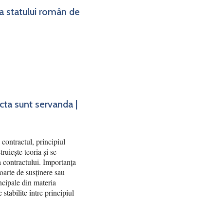
ea statului român de
acta sunt servanda |
contractul, principiul
truiește teoria și se
ea contractului. Importanța
poarte de susținere sau
ncipale din materia
 stabilite între principiul