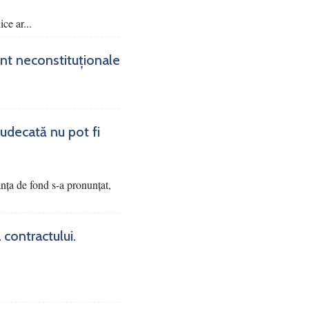
ce ar...
sunt neconstituționale
judecată nu pot fi
tanța de fond s-a pronunțat,
 contractului.