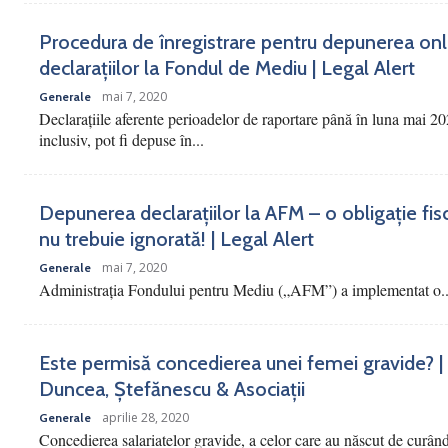
Procedura de înregistrare pentru depunerea onl
declarațiilor la Fondul de Mediu | Legal Alert
mai 7, 2020
Generale
Declarațiile aferente perioadelor de raportare până în luna mai 20
inclusiv, pot fi depuse în...
Depunerea declarațiilor la AFM – o obligație fis
nu trebuie ignorată! | Legal Alert
mai 7, 2020
Generale
Administrația Fondului pentru Mediu („AFM”) a implementat o..
Este permisă concedierea unei femei gravide? |
Duncea, Ștefănescu & Asociații
aprilie 28, 2020
Generale
Concedierea salariatelor gravide, a celor care au născut de curân