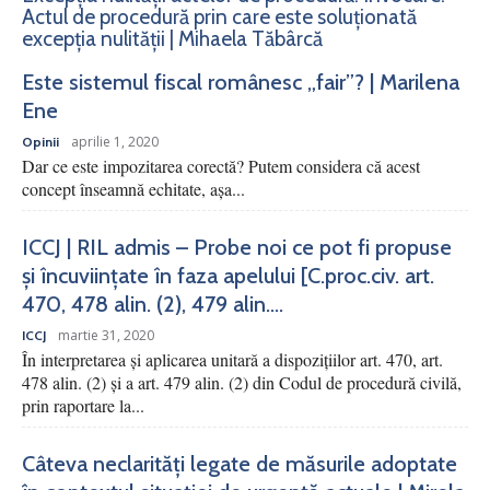
Actul de procedură prin care este soluționată
excepția nulității | Mihaela Tăbârcă
Este sistemul fiscal românesc „fair”? | Marilena
Ene
aprilie 1, 2020
Opinii
Dar ce este impozitarea corectă? Putem considera că acest
concept înseamnă echitate, așa...
ICCJ | RIL admis – Probe noi ce pot fi propuse
și încuviințate în faza apelului [C.proc.civ. art.
470, 478 alin. (2), 479 alin....
martie 31, 2020
ICCJ
În interpretarea şi aplicarea unitară a dispoziţiilor art. 470, art.
478 alin. (2) şi a art. 479 alin. (2) din Codul de procedură civilă,
prin raportare la...
Câteva neclarități legate de măsurile adoptate