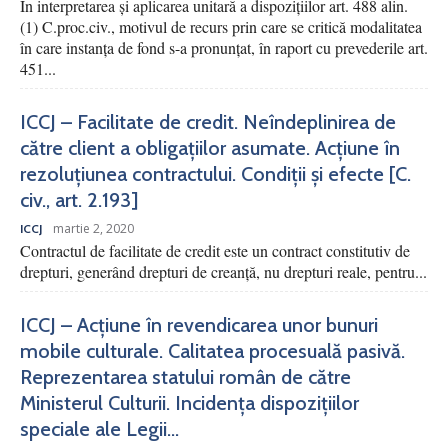
În interpretarea și aplicarea unitară a dispozițiilor art. 488 alin.
(1) C.proc.civ., motivul de recurs prin care se critică modalitatea
în care instanța de fond s-a pronunțat, în raport cu prevederile art.
451...
ICCJ – Facilitate de credit. Neîndeplinirea de
către client a obligațiilor asumate. Acțiune în
rezoluțiunea contractului. Condiții și efecte [C.
civ., art. 2.193]
martie 2, 2020
ICCJ
Contractul de facilitate de credit este un contract constitutiv de
drepturi, generând drepturi de creanță, nu drepturi reale, pentru...
ICCJ – Acțiune în revendicarea unor bunuri
mobile culturale. Calitatea procesuală pasivă.
Reprezentarea statului român de către
Ministerul Culturii. Incidența dispozițiilor
speciale ale Legii...