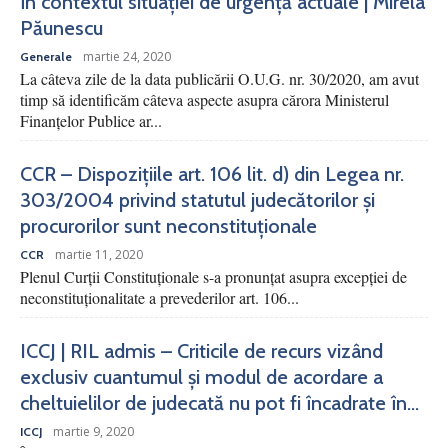
în contextul situației de urgență actuale | Mirela
Păunescu
martie 24, 2020
Generale
La câteva zile de la data publicării O.U.G. nr. 30/2020, am avut
timp să identificăm câteva aspecte asupra cărora Ministerul
Finanțelor Publice ar...
CCR – Dispozițiile art. 106 lit. d) din Legea nr.
303/2004 privind statutul judecătorilor și
procurorilor sunt neconstituționale
martie 11, 2020
CCR
Plenul Curții Constituționale s-a pronunțat asupra excepției de
neconstituționalitate a prevederilor art. 106...
ICCJ | RIL admis – Criticile de recurs vizând
exclusiv cuantumul și modul de acordare a
cheltuielilor de judecată nu pot fi încadrate în...
martie 9, 2020
ICCJ