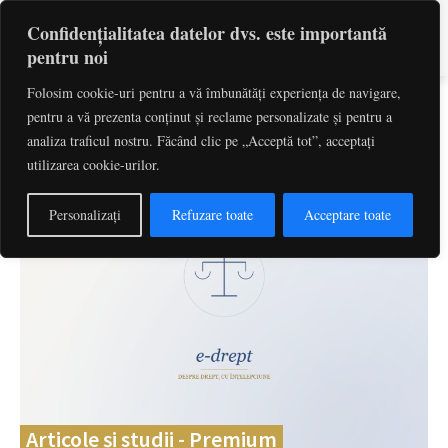
Confidențialitatea datelor dvs. este importantă
pentru noi
Folosim cookie-uri pentru a vă îmbunătăți experiența de navigare,
pentru a vă prezenta conținut și reclame personalizate și pentru a
Caută
cuvinte-cheie, titlu articol, autor
analiza traficul nostru. Făcând clic pe „Acceptă tot”, acceptați
utilizarea cookie-urilor.
Personalizați
Refuzare toate
Acceptare toate
Articole și studii - Premium