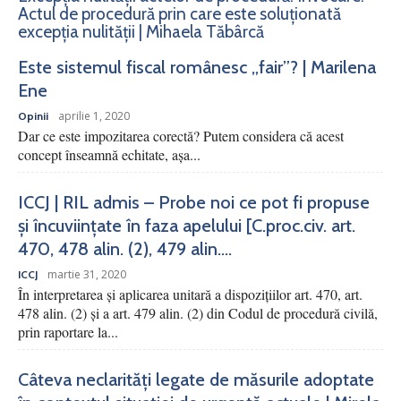
Actul de procedură prin care este soluționată
excepția nulității | Mihaela Tăbârcă
Este sistemul fiscal românesc „fair”? | Marilena
Ene
aprilie 1, 2020
Opinii
Dar ce este impozitarea corectă? Putem considera că acest
concept înseamnă echitate, așa...
ICCJ | RIL admis – Probe noi ce pot fi propuse
și încuviințate în faza apelului [C.proc.civ. art.
470, 478 alin. (2), 479 alin....
martie 31, 2020
ICCJ
În interpretarea şi aplicarea unitară a dispoziţiilor art. 470, art.
478 alin. (2) şi a art. 479 alin. (2) din Codul de procedură civilă,
prin raportare la...
Câteva neclarități legate de măsurile adoptate