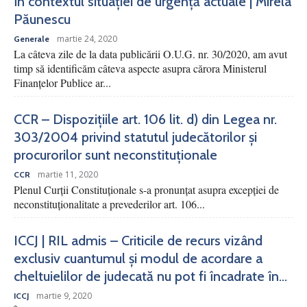
în contextul situației de urgență actuale | Mirela
Păunescu
martie 24, 2020
Generale
La câteva zile de la data publicării O.U.G. nr. 30/2020, am avut
timp să identificăm câteva aspecte asupra cărora Ministerul
Finanțelor Publice ar...
CCR – Dispozițiile art. 106 lit. d) din Legea nr.
303/2004 privind statutul judecătorilor și
procurorilor sunt neconstituționale
martie 11, 2020
CCR
Plenul Curții Constituționale s-a pronunțat asupra excepției de
neconstituționalitate a prevederilor art. 106...
ICCJ | RIL admis – Criticile de recurs vizând
exclusiv cuantumul și modul de acordare a
cheltuielilor de judecată nu pot fi încadrate în...
martie 9, 2020
ICCJ