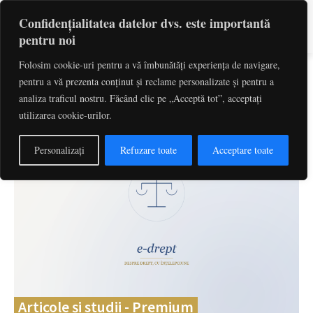
Confidențialitatea datelor dvs. este importantă
pentru noi
Folosim cookie-uri pentru a vă îmbunătăți experiența de navigare,
pentru a vă prezenta conținut și reclame personalizate și pentru a
Caută
cuvinte-cheie, titlu articol, autor
analiza traficul nostru. Făcând clic pe „Acceptă tot”, acceptați
utilizarea cookie-urilor.
Personalizați
Refuzare toate
Acceptare toate
Articole și studii - Premium