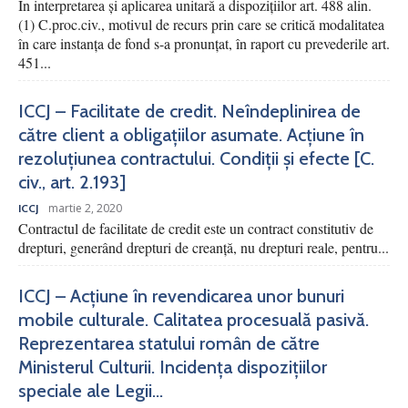
În interpretarea și aplicarea unitară a dispozițiilor art. 488 alin.
(1) C.proc.civ., motivul de recurs prin care se critică modalitatea
în care instanța de fond s-a pronunțat, în raport cu prevederile art.
451...
ICCJ – Facilitate de credit. Neîndeplinirea de
către client a obligațiilor asumate. Acțiune în
rezoluțiunea contractului. Condiții și efecte [C.
civ., art. 2.193]
martie 2, 2020
ICCJ
Contractul de facilitate de credit este un contract constitutiv de
drepturi, generând drepturi de creanță, nu drepturi reale, pentru...
ICCJ – Acțiune în revendicarea unor bunuri
mobile culturale. Calitatea procesuală pasivă.
Reprezentarea statului român de către
Ministerul Culturii. Incidența dispozițiilor
speciale ale Legii...