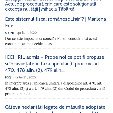
Actul de procedură prin care este soluționată
excepția nulității | Mihaela Tăbârcă
Este sistemul fiscal românesc „fair”? | Marilena
Ene
aprilie 1, 2020
Opinii
Dar ce este impozitarea corectă? Putem considera că acest
concept înseamnă echitate, așa...
ICCJ | RIL admis – Probe noi ce pot fi propuse
și încuviințate în faza apelului [C.proc.civ. art.
470, 478 alin. (2), 479 alin....
martie 31, 2020
ICCJ
În interpretarea şi aplicarea unitară a dispoziţiilor art. 470, art.
478 alin. (2) şi a art. 479 alin. (2) din Codul de procedură civilă,
prin raportare la...
Câteva neclarități legate de măsurile adoptate