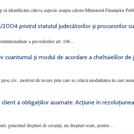
p să identificăm câteva aspecte asupra cărora Ministerul Finanțelor Publi
03/2004 privind statutul judecătorilor și procurorilor 
tituționalitate a prevederilor art. 106...
siv cuantumul și modul de acordare a cheltuielilor de 
 C.proc.civ., motivul de recurs prin care se critică modalitatea în care ins
 client a obligațiilor asumate. Acțiune în rezoluțiunea
turi, generând drepturi de creanță, nu drepturi reale, pentru...