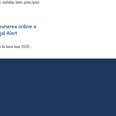
 stabilite între principiul
punerea online a
gal Alert
ă în luna mai 2020,