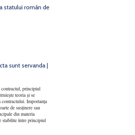
ea statului român de
acta sunt servanda |
contractul, principiul
truiește teoria și se
ea contractului. Importanța
poarte de susținere sau
ncipale din materia
 stabilite între principiul