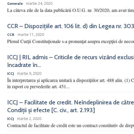
martie 24, 2020
Generale
La câteva zile de la data publicării O.U.G. nr. 30/2020, am avut tim
CCR – Dispozițiile art. 106 lit. d) din Legea nr. 3
martie 11, 2020
CCR
Plenul Curții Constituționale s-a pronunțat asupra excepției de necons
ICCJ | RIL admis – Criticile de recurs vizând exclu
încadrate în...
martie 9, 2020
ICCJ
În interpretarea și aplicarea unitară a dispozițiilor art. 488 alin. (1)
în raport cu prevederile art. 451...
ICCJ – Facilitate de credit. Neîndeplinirea de către
Condiții și efecte [C. civ., art. 2.193]
martie 2, 2020
ICCJ
Contractul de facilitate de credit este un contract constitutiv de drep