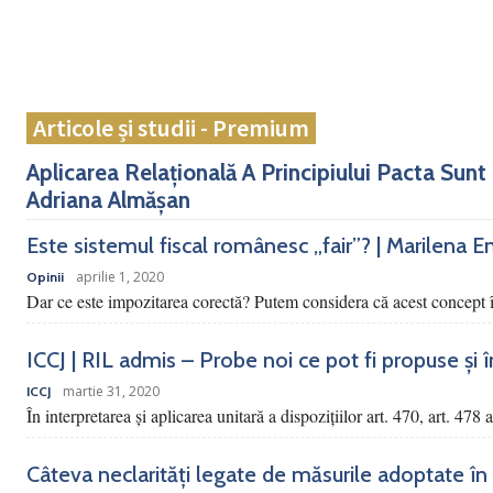
Articole și studii - Premium
Aplicarea Relațională A Principiului Pacta Sunt
Adriana Almășan
Este sistemul fiscal românesc „fair”? | Marilena E
aprilie 1, 2020
Opinii
Dar ce este impozitarea corectă? Putem considera că acest concept î
ICCJ | RIL admis – Probe noi ce pot fi propuse și încu
martie 31, 2020
ICCJ
În interpretarea şi aplicarea unitară a dispoziţiilor art. 470, art. 478 
Câteva neclarități legate de măsurile adoptate în 