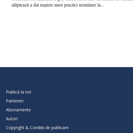
alăptează a dat naștere unor practici neunitare la...
Publică la noi
Parteneri
Abonamente
Autori
Copyright & Condiții de publicare