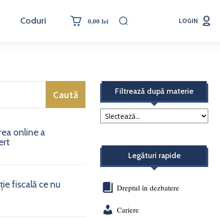
Coduri
0,00 lei
LOGIN
Filtrează după materie
Caută
rea online a
ert
Legături rapide
ie fiscală ce nu
Dreptul în dezbatere
Cariere