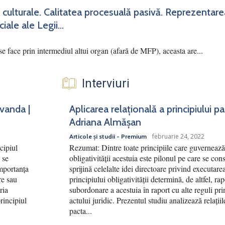
 culturale. Calitatea procesuală pasivă. Reprezentar
iale ale Legii...
se face prin intermediul altui organ (afară de MFP), aceasta are...
Interviuri
rvanda |
Aplicarea relațională a principiului p
Adriana Almășan
februarie 24, 2022
Articole și studii - Premium
cipiul
Rezumat: Dintre toate principiile care guvernează 
 se
obligativității acestuia este pilonul pe care se cons
Importanța
sprijină celelalte idei directoare privind executar
re sau
principiului obligativității determină, de altfel, ra
ria
subordonare a acestuia în raport cu alte reguli pri
principiul
actului juridic. Prezentul studiu analizează relațiile
pacta...