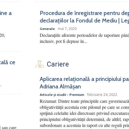
ine a
Procedura de înregistrare pentru de
declarațiilor la Fondul de Mediu | Le
mai 7, 2020
Generale
20,
Declarațiile aferente perioadelor de raportare pân
inclusiv, pot fi depuse în...
cală ce
Cariere
Aplicarea relațională a principiului p
.
Adriana Almășan
februarie 24, 2022
Articole și studii - Premium
Rezumat: Dintre toate principiile care guvernează 
obligativității acestuia este pilonul pe care se cons
sprijină celelalte idei directoare privind executar
principiului obligativității determină, de altfel, ra
subordonare a acestuia în raport cu alte reguli pri
d sau care