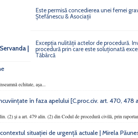
Este permisă concedierea unei femei gra
Ștefănescu & Asociații
Excepția nulității actelor de procedură. I
 Servanda |
procedură prin care este soluționată excepț
Tăbârcă
ne
nseamnă echitate, așa...
viințate în faza apelului [C.proc.civ. art. 470, 478 alin
alin. (2) şi a art. 479 alin. (2) din Codul de procedură civilă, prin raportar
contextul situației de urgență actuale | Mirela Păune