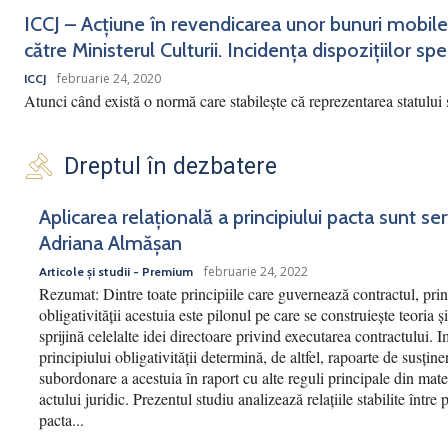
ICCJ – Acțiune în revendicarea unor bunuri mobile
către Ministerul Culturii. Incidența dispozițiilor spec
februarie 24, 2020
ICCJ
Atunci când există o normă care stabilește că reprezentarea statului 
Dreptul în dezbatere
Aplicarea relațională a principiului pacta sunt se
Adriana Almășan
februarie 24, 2022
Articole și studii - Premium
Rezumat: Dintre toate principiile care guvernează contractul, prin
obligativității acestuia este pilonul pe care se construiește teoria și
sprijină celelalte idei directoare privind executarea contractului. 
principiului obligativității determină, de altfel, rapoarte de susține
subordonare a acestuia în raport cu alte reguli principale din mate
actului juridic. Prezentul studiu analizează relațiile stabilite între 
pacta...