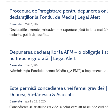
Procedura de înregistrare pentru depunerea onl
declarațiilor la Fondul de Mediu | Legal Alert
mai 7, 2020
Generale
Declarațiile aferente perioadelor de raportare până în luna mai 20
inclusiv, pot fi depuse în...
Depunerea declarațiilor la AFM – o obligație fis
nu trebuie ignorată! | Legal Alert
mai 7, 2020
Generale
Administrația Fondului pentru Mediu („AFM”) a implementat o..
Este permisă concedierea unei femei gravide? |
Duncea, Ștefănescu & Asociații
aprilie 28, 2020
Generale
Concedierea salariatelor gravide, a celor care au născut de curân