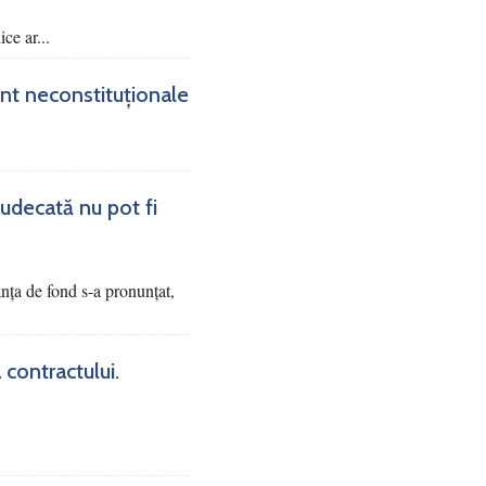
ce ar...
sunt neconstituționale
judecată nu pot fi
tanța de fond s-a pronunțat,
 contractului.