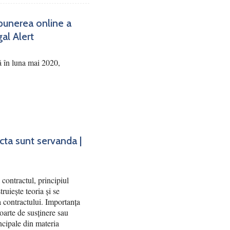
punerea online a
gal Alert
ă în luna mai 2020,
acta sunt servanda |
contractul, principiul
truiește teoria și se
ea contractului. Importanța
poarte de susținere sau
ncipale din materia