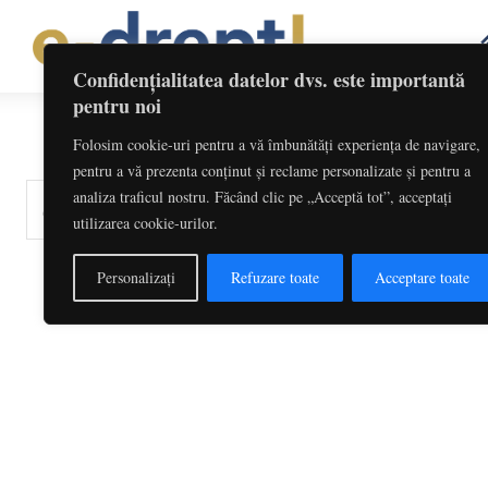
Confidențialitatea datelor dvs. este importantă
pentru noi
Folosim cookie-uri pentru a vă îmbunătăți experiența de navigare,
pentru a vă prezenta conținut și reclame personalizate și pentru a
analiza traficul nostru. Făcând clic pe „Acceptă tot”, acceptați
cuvinte-cheie, titlu articol, autor
utilizarea cookie-urilor.
Personalizați
Refuzare toate
Acceptare toate