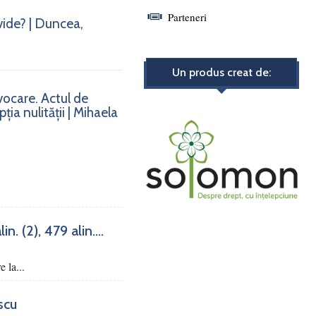
Parteneri
vide? | Duncea,
Un produs creat de:
nvocare. Actul de
ia nulității | Mihaela
. (2), 479 alin....
e la...
scu