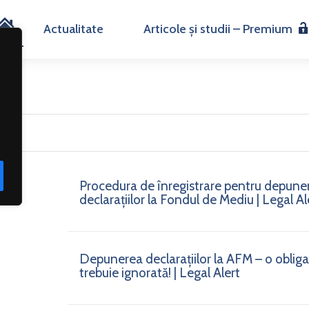
H
Actualitate
Articole și studii – Premium
o
m
e
Procedura de înregistrare pentru depune
declarațiilor la Fondul de Mediu | Legal Al
Depunerea declarațiilor la AFM – o obligaț
trebuie ignorată! | Legal Alert