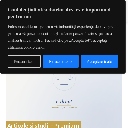
Confidențialitatea datelor dvs. este importantă
pentru noi
Folosim cookie-uri pentru a vă îmbunătăți experiența de navigare,
pentru a vă prezenta conținut și reclame personalizate și pentru a
Caută
cuvinte-cheie, titlu articol, autor
analiza traficul nostru. Făcând clic pe „Acceptă tot”, acceptați
utilizarea cookie-urilor.
Personalizați
Refuzare toate
Acceptare toate
Articole și studii - Premium