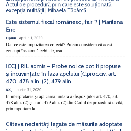
Actul de procedură prin care este soluționată
excepția nulității | Mihaela Tăbârcă
Este sistemul fiscal românesc „fair”? | Marilena
Ene
aprilie 1, 2020
Opinii
Dar ce este impozitarea corectă? Putem considera că acest
concept înseamnă echitate, așa...
ICCJ | RIL admis – Probe noi ce pot fi propuse
și încuviințate în faza apelului [C.proc.civ. art.
470, 478 alin. (2), 479 alin....
martie 31, 2020
ICCJ
În interpretarea şi aplicarea unitară a dispoziţiilor art. 470, art.
478 alin. (2) şi a art. 479 alin. (2) din Codul de procedură civilă,
prin raportare la...
Câteva neclarități legate de măsurile adoptate