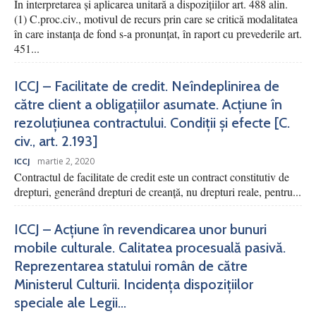
În interpretarea și aplicarea unitară a dispozițiilor art. 488 alin.
(1) C.proc.civ., motivul de recurs prin care se critică modalitatea
în care instanța de fond s-a pronunțat, în raport cu prevederile art.
451...
ICCJ – Facilitate de credit. Neîndeplinirea de
către client a obligațiilor asumate. Acțiune în
rezoluțiunea contractului. Condiții și efecte [C.
civ., art. 2.193]
martie 2, 2020
ICCJ
Contractul de facilitate de credit este un contract constitutiv de
drepturi, generând drepturi de creanță, nu drepturi reale, pentru...
ICCJ – Acțiune în revendicarea unor bunuri
mobile culturale. Calitatea procesuală pasivă.
Reprezentarea statului român de către
Ministerul Culturii. Incidența dispozițiilor
speciale ale Legii...