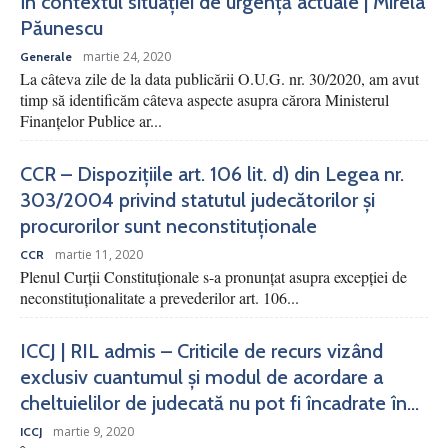
în contextul situației de urgență actuale | Mirela
Păunescu
martie 24, 2020
Generale
La câteva zile de la data publicării O.U.G. nr. 30/2020, am avut
timp să identificăm câteva aspecte asupra cărora Ministerul
Finanțelor Publice ar...
CCR – Dispozițiile art. 106 lit. d) din Legea nr.
303/2004 privind statutul judecătorilor și
procurorilor sunt neconstituționale
martie 11, 2020
CCR
Plenul Curții Constituționale s-a pronunțat asupra excepției de
neconstituționalitate a prevederilor art. 106...
ICCJ | RIL admis – Criticile de recurs vizând
exclusiv cuantumul și modul de acordare a
cheltuielilor de judecată nu pot fi încadrate în...
martie 9, 2020
ICCJ