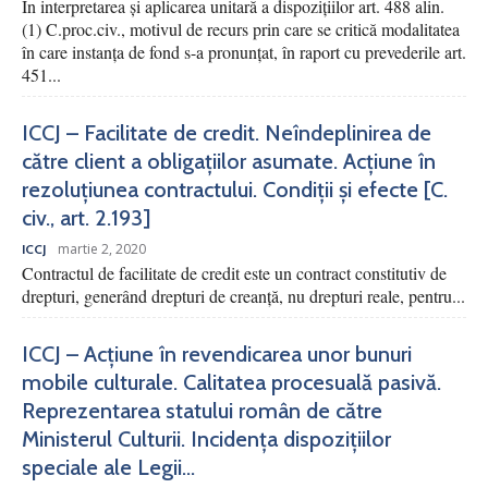
În interpretarea și aplicarea unitară a dispozițiilor art. 488 alin.
(1) C.proc.civ., motivul de recurs prin care se critică modalitatea
în care instanța de fond s-a pronunțat, în raport cu prevederile art.
451...
ICCJ – Facilitate de credit. Neîndeplinirea de
către client a obligațiilor asumate. Acțiune în
rezoluțiunea contractului. Condiții și efecte [C.
civ., art. 2.193]
martie 2, 2020
ICCJ
Contractul de facilitate de credit este un contract constitutiv de
drepturi, generând drepturi de creanță, nu drepturi reale, pentru...
ICCJ – Acțiune în revendicarea unor bunuri
mobile culturale. Calitatea procesuală pasivă.
Reprezentarea statului român de către
Ministerul Culturii. Incidența dispozițiilor
speciale ale Legii...