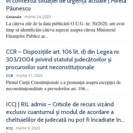
în contextul situației de urgență actuale | Mirela
Păunescu
martie 24, 2020
Generale
La câteva zile de la data publicării O.U.G. nr. 30/2020, am avut
timp să identificăm câteva aspecte asupra cărora Ministerul
Finanțelor Publice ar...
CCR – Dispozițiile art. 106 lit. d) din Legea nr.
303/2004 privind statutul judecătorilor și
procurorilor sunt neconstituționale
martie 11, 2020
CCR
Plenul Curții Constituționale s-a pronunțat asupra excepției de
neconstituționalitate a prevederilor art. 106...
ICCJ | RIL admis – Criticile de recurs vizând
exclusiv cuantumul și modul de acordare a
cheltuielilor de judecată nu pot fi încadrate în...
martie 9, 2020
ICCJ