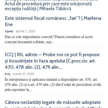
Actul de procedură prin care este soluționată
excepția nulității | Mihaela Tăbârcă
Este sistemul fiscal românesc „fair”? | Marilena
Ene
aprilie 1, 2020
Opinii
Dar ce este impozitarea corectă? Putem considera că acest
concept înseamnă echitate, așa...
ICCJ | RIL admis – Probe noi ce pot fi propuse
și încuviințate în faza apelului [C.proc.civ. art.
470, 478 alin. (2), 479 alin....
martie 31, 2020
ICCJ
În interpretarea şi aplicarea unitară a dispoziţiilor art. 470, art.
478 alin. (2) şi a art. 479 alin. (2) din Codul de procedură civilă,
prin raportare la...
Câteva neclarități legate de măsurile adoptate