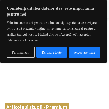
Confidențialitatea datelor dvs. este importantă
pentru noi
Folosim cookie-uri pentru a vă îmbunătăți experiența de navigare,
pentru a vă prezenta conținut și reclame personalizate și pentru a
Caută
cuvinte-cheie, titlu articol, autor
analiza traficul nostru. Făcând clic pe „Acceptă tot”, acceptați
utilizarea cookie-urilor.
Personalizați
Refuzare toate
Acceptare toate
Articole și studii - Premium