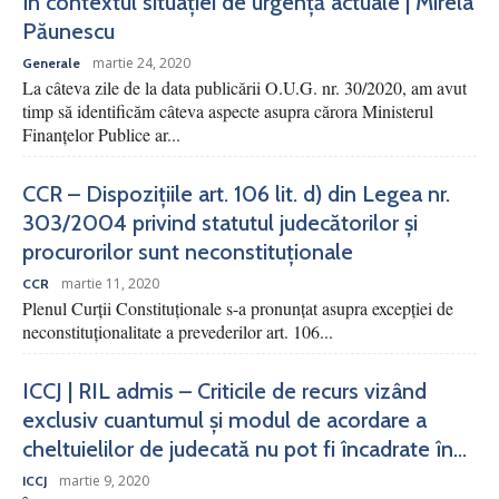
în contextul situației de urgență actuale | Mirela
Păunescu
martie 24, 2020
Generale
La câteva zile de la data publicării O.U.G. nr. 30/2020, am avut
timp să identificăm câteva aspecte asupra cărora Ministerul
Finanțelor Publice ar...
CCR – Dispozițiile art. 106 lit. d) din Legea nr.
303/2004 privind statutul judecătorilor și
procurorilor sunt neconstituționale
martie 11, 2020
CCR
Plenul Curții Constituționale s-a pronunțat asupra excepției de
neconstituționalitate a prevederilor art. 106...
ICCJ | RIL admis – Criticile de recurs vizând
exclusiv cuantumul și modul de acordare a
cheltuielilor de judecată nu pot fi încadrate în...
martie 9, 2020
ICCJ