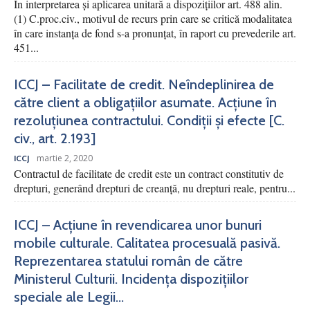
În interpretarea și aplicarea unitară a dispozițiilor art. 488 alin.
(1) C.proc.civ., motivul de recurs prin care se critică modalitatea
în care instanța de fond s-a pronunțat, în raport cu prevederile art.
451...
ICCJ – Facilitate de credit. Neîndeplinirea de
către client a obligațiilor asumate. Acțiune în
rezoluțiunea contractului. Condiții și efecte [C.
civ., art. 2.193]
martie 2, 2020
ICCJ
Contractul de facilitate de credit este un contract constitutiv de
drepturi, generând drepturi de creanță, nu drepturi reale, pentru...
ICCJ – Acțiune în revendicarea unor bunuri
mobile culturale. Calitatea procesuală pasivă.
Reprezentarea statului român de către
Ministerul Culturii. Incidența dispozițiilor
speciale ale Legii...