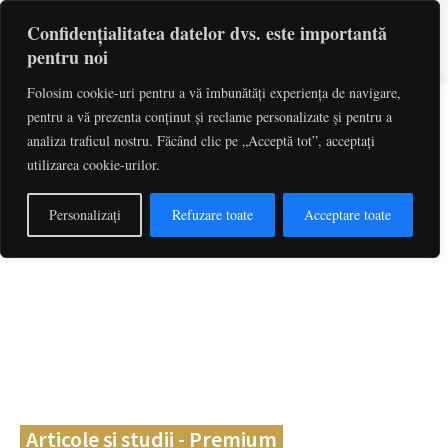
Confidențialitatea datelor dvs. este importantă
pentru noi
Folosim cookie-uri pentru a vă îmbunătăți experiența de navigare,
pentru a vă prezenta conținut și reclame personalizate și pentru a
Caută
cuvinte-cheie, titlu articol, autor
analiza traficul nostru. Făcând clic pe „Acceptă tot”, acceptați
utilizarea cookie-urilor.
Personalizați
Refuzare toate
Acceptare toate
Articole și studii - Premium