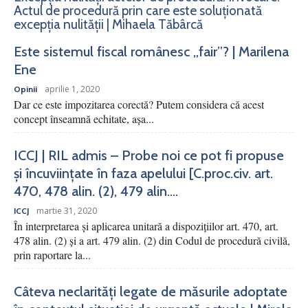
Actul de procedură prin care este soluționată
excepția nulității | Mihaela Tăbârcă
Este sistemul fiscal românesc „fair”? | Marilena
Ene
aprilie 1, 2020
Opinii
Dar ce este impozitarea corectă? Putem considera că acest
concept înseamnă echitate, așa...
ICCJ | RIL admis – Probe noi ce pot fi propuse
și încuviințate în faza apelului [C.proc.civ. art.
470, 478 alin. (2), 479 alin....
martie 31, 2020
ICCJ
În interpretarea şi aplicarea unitară a dispoziţiilor art. 470, art.
478 alin. (2) şi a art. 479 alin. (2) din Codul de procedură civilă,
prin raportare la...
Câteva neclarități legate de măsurile adoptate