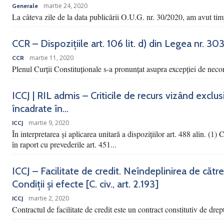
martie 24, 2020
Generale
La câteva zile de la data publicării O.U.G. nr. 30/2020, am avut tim
CCR – Dispozițiile art. 106 lit. d) din Legea nr. 3
martie 11, 2020
CCR
Plenul Curții Constituționale s-a pronunțat asupra excepției de necons
ICCJ | RIL admis – Criticile de recurs vizând exclu
încadrate în...
martie 9, 2020
ICCJ
În interpretarea și aplicarea unitară a dispozițiilor art. 488 alin. (1)
în raport cu prevederile art. 451...
ICCJ – Facilitate de credit. Neîndeplinirea de către
Condiții și efecte [C. civ., art. 2.193]
martie 2, 2020
ICCJ
Contractul de facilitate de credit este un contract constitutiv de drep