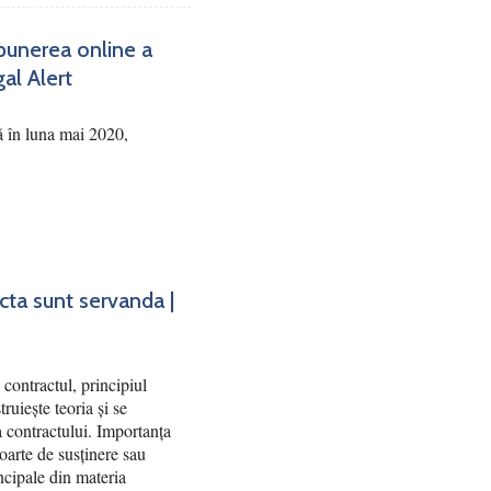
punerea online a
gal Alert
ă în luna mai 2020,
acta sunt servanda |
contractul, principiul
truiește teoria și se
ea contractului. Importanța
poarte de susținere sau
ncipale din materia