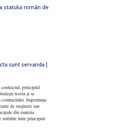
ea statului român de
acta sunt servanda |
contractul, principiul
truiește teoria și se
ea contractului. Importanța
poarte de susținere sau
ncipale din materia
 stabilite între principiul