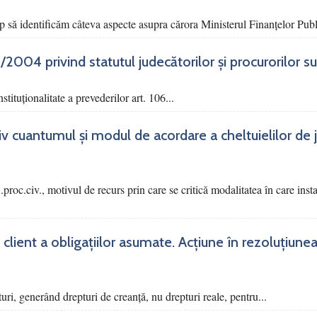
p să identificăm câteva aspecte asupra cărora Ministerul Finanțelor Publi
03/2004 privind statutul judecătorilor și procurorilor 
tituționalitate a prevederilor art. 106...
siv cuantumul și modul de acordare a cheltuielilor de 
 C.proc.civ., motivul de recurs prin care se critică modalitatea în care ins
 client a obligațiilor asumate. Acțiune în rezoluțiunea
turi, generând drepturi de creanță, nu drepturi reale, pentru...