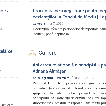
ine a
Procedura de înregistrare pentru de
declarațiilor la Fondul de Mediu | Le
mai 7, 2020
Generale
20,
Declarațiile aferente perioadelor de raportare pân
inclusiv, pot fi depuse în...
cală ce
Cariere
Aplicarea relațională a principiului p
.
Adriana Almășan
februarie 24, 2022
Articole și studii - Premium
Rezumat: Dintre toate principiile care guvernează 
obligativității acestuia este pilonul pe care se cons
sprijină celelalte idei directoare privind executar
principiului obligativității determină, de altfel, ra
subordonare a acestuia în raport cu alte reguli pri
d sau care