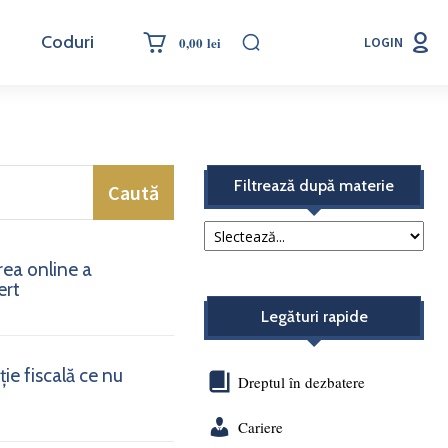
Coduri
0,00 lei
LOGIN
Filtrează după materie
Caută
rea online a
ert
Legături rapide
ie fiscală ce nu
Dreptul în dezbatere
Cariere