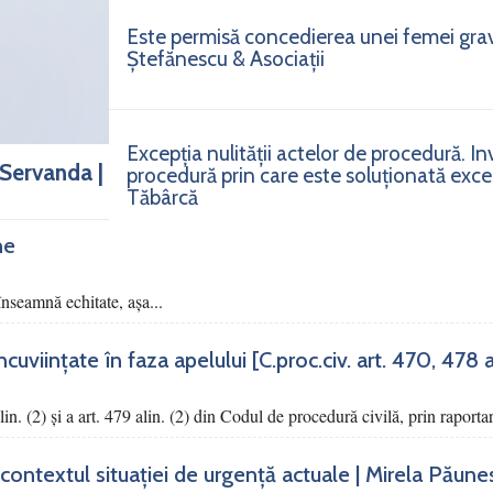
Este permisă concedierea unei femei gra
Ștefănescu & Asociații
Excepția nulității actelor de procedură. I
 Servanda |
procedură prin care este soluționată excepț
Tăbârcă
ne
nseamnă echitate, așa...
viințate în faza apelului [C.proc.civ. art. 470, 478 alin
alin. (2) şi a art. 479 alin. (2) din Codul de procedură civilă, prin raportar
contextul situației de urgență actuale | Mirela Păune