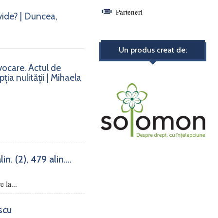
Parteneri
vide? | Duncea,
Un produs creat de:
nvocare. Actul de
ia nulității | Mihaela
. (2), 479 alin....
e la...
scu