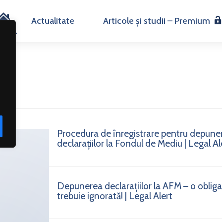
H
Actualitate
Articole și studii – Premium
o
m
e
Procedura de înregistrare pentru depune
declarațiilor la Fondul de Mediu | Legal Al
Depunerea declarațiilor la AFM – o obligaț
trebuie ignorată! | Legal Alert