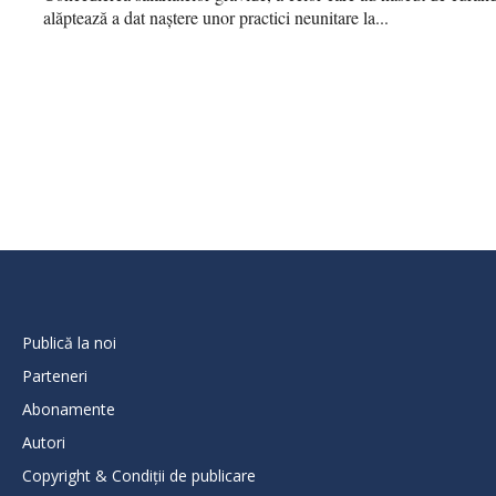
alăptează a dat naștere unor practici neunitare la...
Publică la noi
Parteneri
Abonamente
Autori
Copyright & Condiții de publicare