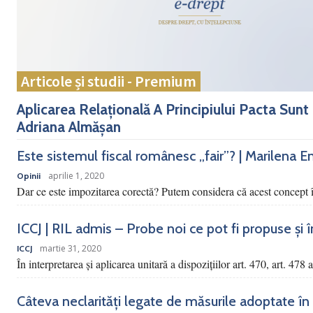
Articole și studii - Premium
Aplicarea Relațională A Principiului Pacta Sunt
Adriana Almășan
Este sistemul fiscal românesc „fair”? | Marilena E
aprilie 1, 2020
Opinii
Dar ce este impozitarea corectă? Putem considera că acest concept î
ICCJ | RIL admis – Probe noi ce pot fi propuse și încu
martie 31, 2020
ICCJ
În interpretarea şi aplicarea unitară a dispoziţiilor art. 470, art. 478 
Câteva neclarități legate de măsurile adoptate în 