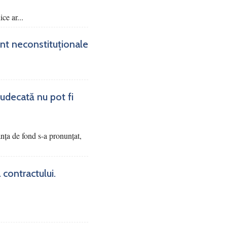
ce ar...
sunt neconstituționale
judecată nu pot fi
tanța de fond s-a pronunțat,
 contractului.