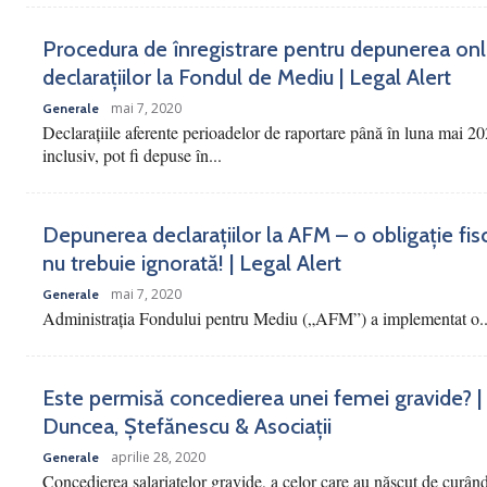
Procedura de înregistrare pentru depunerea onl
declarațiilor la Fondul de Mediu | Legal Alert
mai 7, 2020
Generale
Declarațiile aferente perioadelor de raportare până în luna mai 20
inclusiv, pot fi depuse în...
Depunerea declarațiilor la AFM – o obligație fis
nu trebuie ignorată! | Legal Alert
mai 7, 2020
Generale
Administrația Fondului pentru Mediu („AFM”) a implementat o..
Este permisă concedierea unei femei gravide? |
Duncea, Ștefănescu & Asociații
aprilie 28, 2020
Generale
Concedierea salariatelor gravide, a celor care au născut de curân