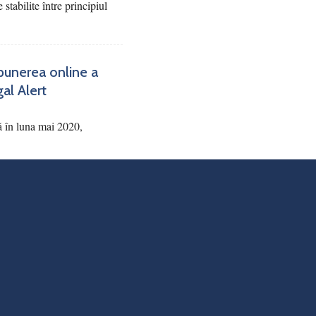
 stabilite între principiul
punerea online a
gal Alert
ă în luna mai 2020,