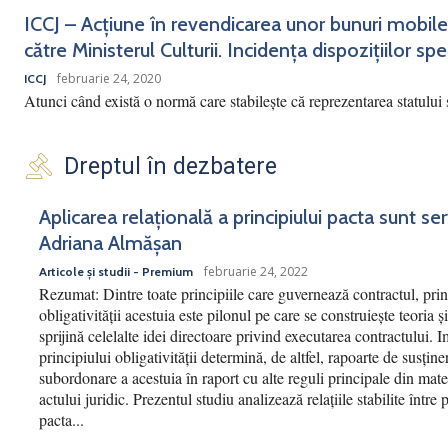
ICCJ – Acțiune în revendicarea unor bunuri mobile
către Ministerul Culturii. Incidența dispozițiilor spec
februarie 24, 2020
ICCJ
Atunci când există o normă care stabilește că reprezentarea statului 
Dreptul în dezbatere
Aplicarea relațională a principiului pacta sunt se
Adriana Almășan
februarie 24, 2022
Articole și studii - Premium
Rezumat: Dintre toate principiile care guvernează contractul, prin
obligativității acestuia este pilonul pe care se construiește teoria și
sprijină celelalte idei directoare privind executarea contractului. 
principiului obligativității determină, de altfel, rapoarte de susține
subordonare a acestuia în raport cu alte reguli principale din mate
actului juridic. Prezentul studiu analizează relațiile stabilite între 
pacta...