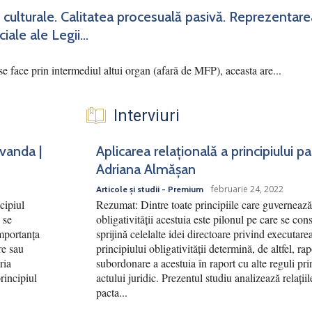
 culturale. Calitatea procesuală pasivă. Reprezentar
iale ale Legii...
se face prin intermediul altui organ (afară de MFP), aceasta are...
Interviuri
rvanda |
Aplicarea relațională a principiului p
Adriana Almășan
februarie 24, 2022
Articole și studii - Premium
cipiul
Rezumat: Dintre toate principiile care guvernează 
 se
obligativității acestuia este pilonul pe care se cons
Importanța
sprijină celelalte idei directoare privind executar
re sau
principiului obligativității determină, de altfel, ra
ria
subordonare a acestuia în raport cu alte reguli pri
principiul
actului juridic. Prezentul studiu analizează relațiile
pacta...