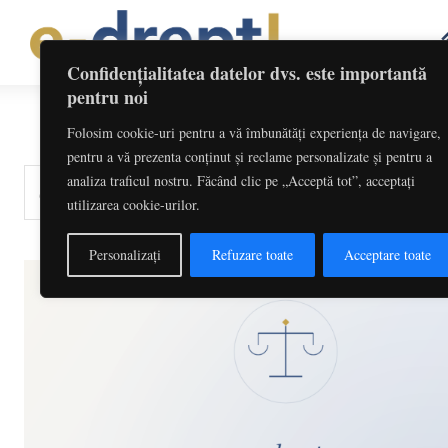
Confidențialitatea datelor dvs. este importantă
pentru noi
Folosim cookie-uri pentru a vă îmbunătăți experiența de navigare,
pentru a vă prezenta conținut și reclame personalizate și pentru a
analiza traficul nostru. Făcând clic pe „Acceptă tot”, acceptați
cuvinte-cheie, titlu articol, autor
utilizarea cookie-urilor.
Personalizați
Refuzare toate
Acceptare toate