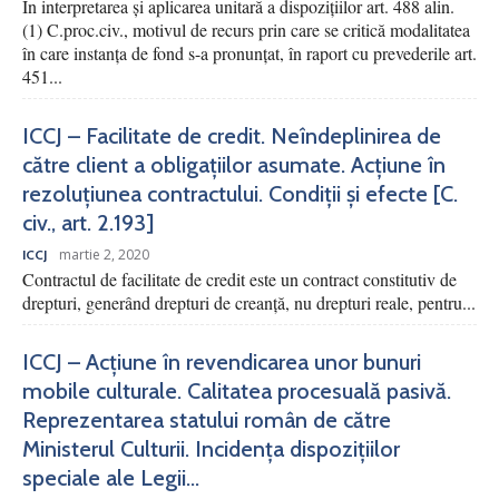
În interpretarea și aplicarea unitară a dispozițiilor art. 488 alin.
(1) C.proc.civ., motivul de recurs prin care se critică modalitatea
în care instanța de fond s-a pronunțat, în raport cu prevederile art.
451...
ICCJ – Facilitate de credit. Neîndeplinirea de
către client a obligațiilor asumate. Acțiune în
rezoluțiunea contractului. Condiții și efecte [C.
civ., art. 2.193]
martie 2, 2020
ICCJ
Contractul de facilitate de credit este un contract constitutiv de
drepturi, generând drepturi de creanță, nu drepturi reale, pentru...
ICCJ – Acțiune în revendicarea unor bunuri
mobile culturale. Calitatea procesuală pasivă.
Reprezentarea statului român de către
Ministerul Culturii. Incidența dispozițiilor
speciale ale Legii...