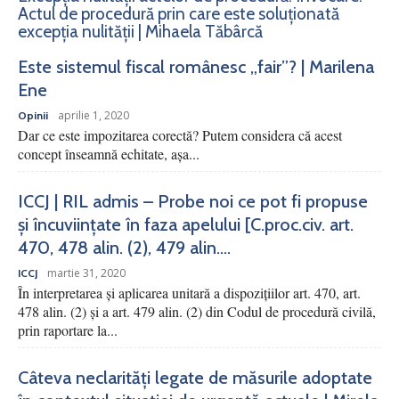
Actul de procedură prin care este soluționată
excepția nulității | Mihaela Tăbârcă
Este sistemul fiscal românesc „fair”? | Marilena
Ene
aprilie 1, 2020
Opinii
Dar ce este impozitarea corectă? Putem considera că acest
concept înseamnă echitate, așa...
ICCJ | RIL admis – Probe noi ce pot fi propuse
și încuviințate în faza apelului [C.proc.civ. art.
470, 478 alin. (2), 479 alin....
martie 31, 2020
ICCJ
În interpretarea şi aplicarea unitară a dispoziţiilor art. 470, art.
478 alin. (2) şi a art. 479 alin. (2) din Codul de procedură civilă,
prin raportare la...
Câteva neclarități legate de măsurile adoptate