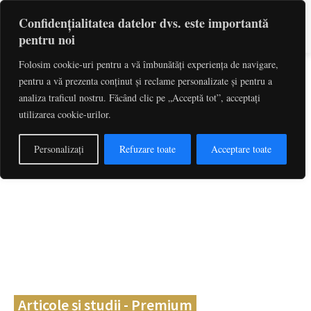
Confidențialitatea datelor dvs. este importantă
pentru noi
Folosim cookie-uri pentru a vă îmbunătăți experiența de navigare,
pentru a vă prezenta conținut și reclame personalizate și pentru a
Caută
cuvinte-cheie, titlu articol, autor
analiza traficul nostru. Făcând clic pe „Acceptă tot”, acceptați
utilizarea cookie-urilor.
Personalizați
Refuzare toate
Acceptare toate
Articole și studii - Premium