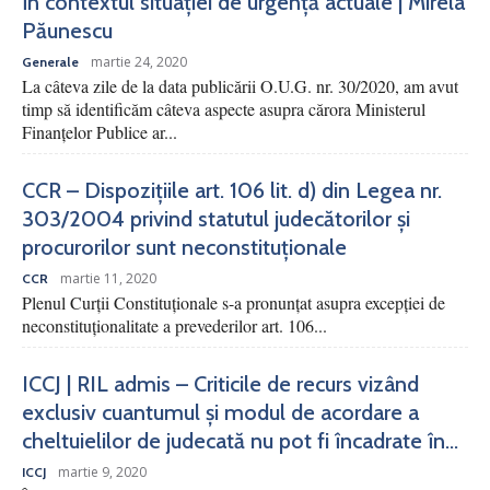
în contextul situației de urgență actuale | Mirela
Păunescu
martie 24, 2020
Generale
La câteva zile de la data publicării O.U.G. nr. 30/2020, am avut
timp să identificăm câteva aspecte asupra cărora Ministerul
Finanțelor Publice ar...
CCR – Dispozițiile art. 106 lit. d) din Legea nr.
303/2004 privind statutul judecătorilor și
procurorilor sunt neconstituționale
martie 11, 2020
CCR
Plenul Curții Constituționale s-a pronunțat asupra excepției de
neconstituționalitate a prevederilor art. 106...
ICCJ | RIL admis – Criticile de recurs vizând
exclusiv cuantumul și modul de acordare a
cheltuielilor de judecată nu pot fi încadrate în...
martie 9, 2020
ICCJ