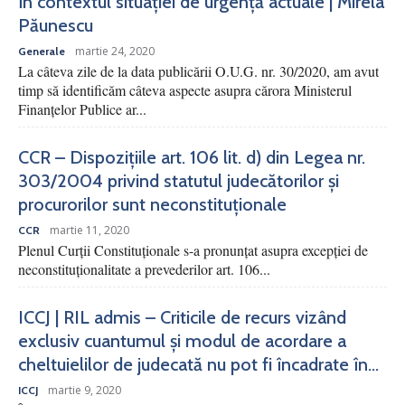
în contextul situației de urgență actuale | Mirela
Păunescu
martie 24, 2020
Generale
La câteva zile de la data publicării O.U.G. nr. 30/2020, am avut
timp să identificăm câteva aspecte asupra cărora Ministerul
Finanțelor Publice ar...
CCR – Dispozițiile art. 106 lit. d) din Legea nr.
303/2004 privind statutul judecătorilor și
procurorilor sunt neconstituționale
martie 11, 2020
CCR
Plenul Curții Constituționale s-a pronunțat asupra excepției de
neconstituționalitate a prevederilor art. 106...
ICCJ | RIL admis – Criticile de recurs vizând
exclusiv cuantumul și modul de acordare a
cheltuielilor de judecată nu pot fi încadrate în...
martie 9, 2020
ICCJ