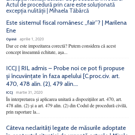
Actul de procedură prin care este soluționată
excepția nulității | Mihaela Tăbârcă
Este sistemul fiscal românesc „fair”? | Marilena
Ene
aprilie 1, 2020
Opinii
Dar ce este impozitarea corectă? Putem considera că acest
concept înseamnă echitate, așa...
ICCJ | RIL admis – Probe noi ce pot fi propuse
și încuviințate în faza apelului [C.proc.civ. art.
470, 478 alin. (2), 479 alin....
martie 31, 2020
ICCJ
În interpretarea şi aplicarea unitară a dispoziţiilor art. 470, art.
478 alin. (2) şi a art. 479 alin. (2) din Codul de procedură civilă,
prin raportare la...
Câteva neclarități legate de măsurile adoptate