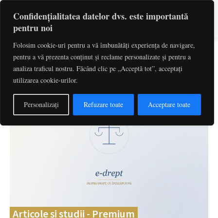
Confidențialitatea datelor dvs. este importantă
pentru noi
Folosim cookie-uri pentru a vă îmbunătăți experiența de navigare,
pentru a vă prezenta conținut și reclame personalizate și pentru a
Caută
cuvinte-cheie, titlu articol, autor
analiza traficul nostru. Făcând clic pe „Acceptă tot”, acceptați
utilizarea cookie-urilor.
Personalizați
Refuzare toate
Acceptare toate
Articole și studii - Premium