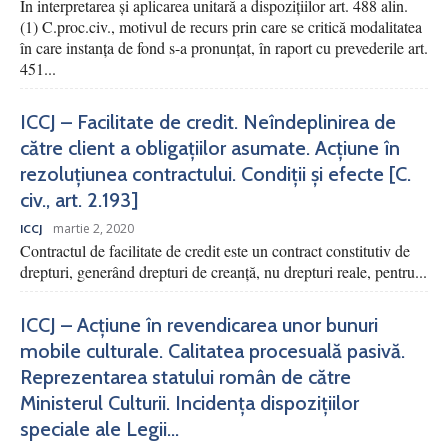
În interpretarea și aplicarea unitară a dispozițiilor art. 488 alin.
(1) C.proc.civ., motivul de recurs prin care se critică modalitatea
în care instanța de fond s-a pronunțat, în raport cu prevederile art.
451...
ICCJ – Facilitate de credit. Neîndeplinirea de
către client a obligațiilor asumate. Acțiune în
rezoluțiunea contractului. Condiții și efecte [C.
civ., art. 2.193]
martie 2, 2020
ICCJ
Contractul de facilitate de credit este un contract constitutiv de
drepturi, generând drepturi de creanță, nu drepturi reale, pentru...
ICCJ – Acțiune în revendicarea unor bunuri
mobile culturale. Calitatea procesuală pasivă.
Reprezentarea statului român de către
Ministerul Culturii. Incidența dispozițiilor
speciale ale Legii...