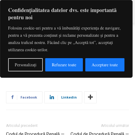
Confidențialitatea datelor dvs. este importantă
pentru noi
Folosim cookie-uri pentru a vă îmbunătăți experiența de navigare,
pentru a vă prezenta conținut și reclame personalizate și pentru a
Codul de Procedură Penală —
analiza traficul nostru. Făcând clic pe „Acceptă tot”, acceptați
utilizarea cookie-urilor.
Art. 566
De către
Redactia
-
iulie 1, 2026
3
Personalizați
Refuzare toate
Acceptare toate
Facebook
Linkedin
Articolul precedent
Articolul următor
Codul de Procedură Penală —
Codul de Procedură Penală —