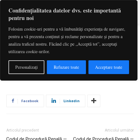
Confidențialitatea datelor dvs. este importantă
pentru noi
Folosim cookie-uri pentru a vă îmbunătăți experiența de navigare,
pentru a vă prezenta conținut și reclame personalizate și pentru a
Codul de Procedură Penală —
analiza traficul nostru. Făcând clic pe „Acceptă tot”, acceptați
utilizarea cookie-urilor.
Art. 568
De către
Redactia
-
iulie 1, 2026
1
Personalizați
Refuzare toate
Acceptare toate
Facebook
Linkedin
Articolul precedent
Articolul următor
Codul de Procedură Penală —
Codul de Procedură Penală —