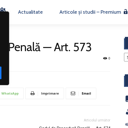
H
Actualitate
Articole și studii – Premium
o
m
ă Penală — Art. 573
e
0
WhatsApp
Imprimare
Email
Articolul următor