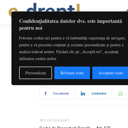
Confidențialitatea datelor dvs. este importantă
pentru noi
Folosim cookie-uri pentru a vă îmbunătăți experiența de navigare,
Codul de Procedur
pentru a vă prezenta conținut și reclame personalizate și pentru a
analiza traficul nostru. Făcând clic pe „Acceptă tot”, acceptați
utilizarea cookie-urilor.
De către
Redactia
-
iulie 1, 2026
Personalizați
Refuzare toate
Acceptare toate
Facebook
Linkedin
Articolul precedent