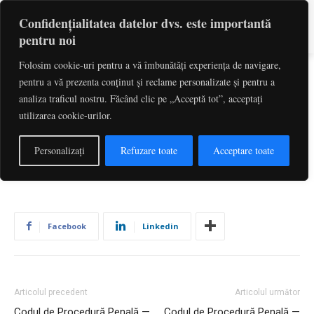
Confidențialitatea datelor dvs. este importantă
pentru noi
Folosim cookie-uri pentru a vă îmbunătăți experiența de navigare,
pentru a vă prezenta conținut și reclame personalizate și pentru a
Codul de Procedură Penală —
analiza traficul nostru. Făcând clic pe „Acceptă tot”, acceptați
utilizarea cookie-urilor.
Art. 574
De către
Redactia
-
iulie 1, 2026
1
Personalizați
Refuzare toate
Acceptare toate
Facebook
Linkedin
Articolul precedent
Articolul următor
Codul de Procedură Penală —
Codul de Procedură Penală —