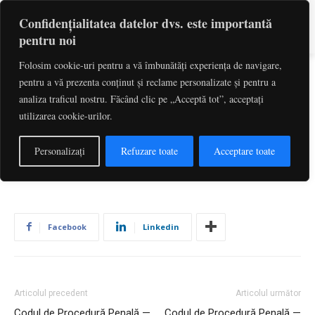
Confidențialitatea datelor dvs. este importantă
pentru noi
Folosim cookie-uri pentru a vă îmbunătăți experiența de navigare,
pentru a vă prezenta conținut și reclame personalizate și pentru a
Codul de Procedură Penală —
analiza traficul nostru. Făcând clic pe „Acceptă tot”, acceptați
utilizarea cookie-urilor.
Art. 575
De către
Redactia
-
iulie 1, 2026
3
Personalizați
Refuzare toate
Acceptare toate
Facebook
Linkedin
Articolul precedent
Articolul următor
Codul de Procedură Penală —
Codul de Procedură Penală —