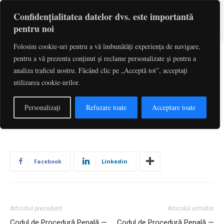
Confidențialitatea datelor dvs. este importantă
pentru noi
Folosim cookie-uri pentru a vă îmbunătăți experiența de navigare,
pentru a vă prezenta conținut și reclame personalizate și pentru a
Codul de Procedură Penală —
analiza traficul nostru. Făcând clic pe „Acceptă tot”, acceptați
utilizarea cookie-urilor.
Art. 577
De către
Redactia
-
iulie 1, 2026
2
Personalizați
Refuzare toate
Acceptare toate
Facebook
Linkedin
Articolul precedent
Articolul următor
Codul de Procedură Penală —
Codul de Procedură Penală —