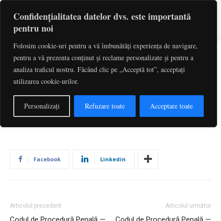
Confidențialitatea datelor dvs. este importantă
pentru noi
Folosim cookie-uri pentru a vă îmbunătăți experiența de navigare,
pentru a vă prezenta conținut și reclame personalizate și pentru a
Codul de Procedură Penală —
analiza traficul nostru. Făcând clic pe „Acceptă tot”, acceptați
utilizarea cookie-urilor.
Art. 583
De către
Redactia
-
iulie 1, 2026
2
Personalizați
Refuzare toate
Acceptare toate
Facebook
Linkedin
Articolul precedent
Articolul următor
Codul de Procedură Penală —
Codul de Procedură Penală —