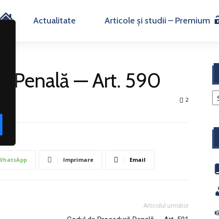
H
Actualitate
Articole și studii – Premium
o
m
ă Penală — Art. 590
e
2
WhatsApp
Imprimare
Email
Articolul următor