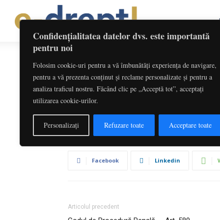
Confidențialitatea datelor dvs. este importantă
pentru noi
Folosim cookie-uri pentru a vă îmbunătăți experiența de navigare,
Codul de Procedur
pentru a vă prezenta conținut și reclame personalizate și pentru a
analiza traficul nostru. Făcând clic pe „Acceptă tot”, acceptați
utilizarea cookie-urilor.
De către
Redactia
-
iulie 1, 2026
Personalizați
Refuzare toate
Acceptare toate
Facebook
Linkedin
Articolul precedent