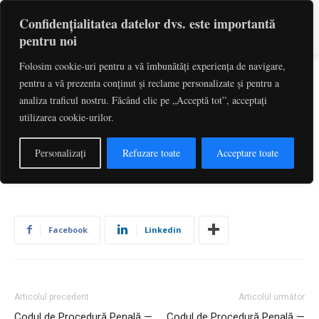
Confidențialitatea datelor dvs. este importantă
pentru noi
Folosim cookie-uri pentru a vă îmbunătăți experiența de navigare,
pentru a vă prezenta conținut și reclame personalizate și pentru a
Codul de Procedură Penală —
analiza traficul nostru. Făcând clic pe „Acceptă tot”, acceptați
utilizarea cookie-urilor.
Art. 598
De către
Redactia
-
iulie 1, 2026
0
Personalizați
Refuzare toate
Acceptare toate
Facebook
Linkedin
Articolul precedent
Articolul următor
Codul de Procedură Penală —
Codul de Procedură Penală —