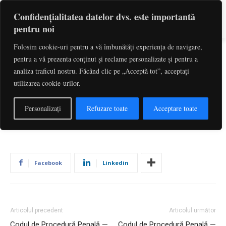
Confidențialitatea datelor dvs. este importantă
pentru noi
Folosim cookie-uri pentru a vă îmbunătăți experiența de navigare,
pentru a vă prezenta conținut și reclame personalizate și pentru a
Codul de Procedură Penală —
analiza traficul nostru. Făcând clic pe „Acceptă tot”, acceptați
utilizarea cookie-urilor.
Art. 602
De către
Redactia
-
iulie 1, 2026
2
Personalizați
Refuzare toate
Acceptare toate
Facebook
Linkedin
Articolul precedent
Articolul următor
Codul de Procedură Penală —
Codul de Procedură Penală —