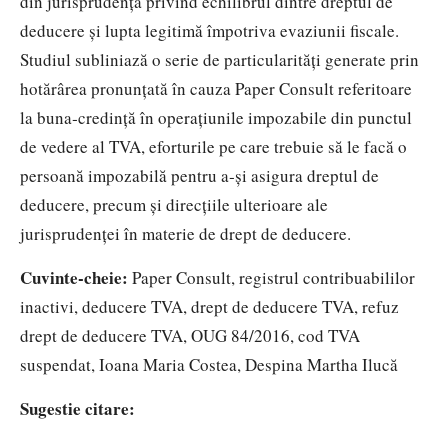
din jurisprudenţă privind echilibrul dintre dreptul de
deducere şi lupta legitimă împotriva evaziunii fiscale.
Studiul subliniază o serie de particularităţi generate prin
hotărârea pronunţată în cauza Paper Consult referitoare
la buna‑credinţă în operaţiunile impozabile din punctul
de vedere al TVA, eforturile pe care trebuie să le facă o
persoană impozabilă pentru a‑şi asigura dreptul de
deducere, precum și direcțiile ulterioare ale
jurisprudenței în materie de drept de deducere.
Cuvinte-cheie:
Paper Consult, registrul contribuabililor
inactivi, deducere TVA, drept de deducere TVA, refuz
drept de deducere TVA, OUG 84/2016, cod TVA
suspendat, Ioana Maria Costea, Despina Martha Ilucă
Sugestie citare: