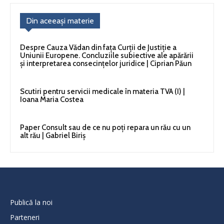
Din aceeași materie
Despre Cauza Vădan din fața Curții de Justiție a
Uniunii Europene. Concluziile subiective ale apărării
și interpretarea consecințelor juridice | Ciprian Păun
Scutiri pentru servicii medicale în materia TVA (I) |
Ioana Maria Costea
Paper Consult sau de ce nu poți repara un rău cu un
alt rău | Gabriel Biriș
Publică la noi
Parteneri