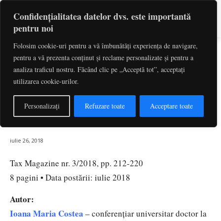
Confidențialitatea datelor dvs. este importantă
pentru noi
Folosim cookie-uri pentru a vă îmbunătăți experiența de navigare,
Buna‑credinţă în colectarea TVA.
pentru a vă prezenta conținut și reclame personalizate și pentru a
Noi dimensiuni rezultate din
analiza traficul nostru. Făcând clic pe „Acceptă tot”, acceptați
utilizarea cookie-urilor.
hotărârea pronunţată în cauza
Paper Consult | Ioana Maria
Personalizați
Refuzare toate
Acceptare toate
Costea, Despina Martha Ilucă
iulie 26, 2018
Tax Magazine nr. 3/2018, pp. 212-220
8 pagini • Data postării: iulie 2018
Autor:
Ioan
a Maria Costea
– conferenţiar universitar doctor la