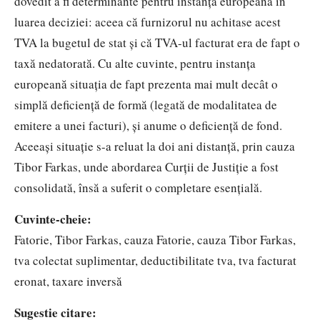
dovedit a fi determinante pentru instanța europeană în
luarea deciziei: aceea că furnizorul nu achitase acest
TVA la bugetul de stat și că TVA-ul facturat era de fapt o
taxă nedatorată. Cu alte cuvinte, pentru instanța
europeană situația de fapt prezenta mai mult decât o
simplă deficiență de formă (legată de modalitatea de
emitere a unei facturi), și anume o deficiență de fond.
Aceeași situație s-a reluat la doi ani distanță, prin cauza
Tibor Farkas, unde abordarea Curții de Justiție a fost
consolidată, însă a suferit o completare esențială.
Cuvinte-cheie:
Fatorie, Tibor Farkas, cauza Fatorie, cauza Tibor Farkas,
tva colectat suplimentar, deductibilitate tva, tva facturat
eronat, taxare inversă
Sugestie citare: