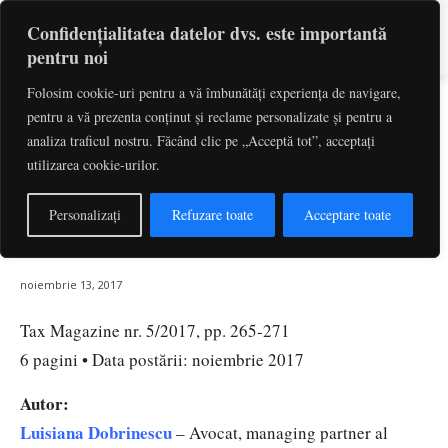
Confidențialitatea datelor dvs. este importantă
pentru noi
Folosim cookie-uri pentru a vă îmbunătăți experiența de navigare,
Cât de nerecuperabil este TVA-ul
pentru a vă prezenta conținut și reclame personalizate și pentru a
facturat eronat, cu încălcarea
analiza traficul nostru. Făcând clic pe „Acceptă tot”, acceptați
utilizarea cookie-urilor.
taxării inverse. Taxarea inversă,
între Fatorie și Tibor Farkas |
Personalizați
Refuzare toate
Acceptare toate
Luisiana Dobrinescu
noiembrie 13, 2017
Tax Magazine nr. 5/2017, pp. 265-271
6 pagini • Data postării: noiembrie 2017
Autor:
Luisiana Dobrinescu
– Avocat, managing partner al