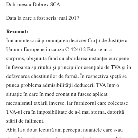
Dobrinescu Dobrev SCA
Data la care a fost scris: mai 2017
Rezumat:
Îmi amintesc că pronunțarea deciziei Curții de Justiție a
Uniunii Europene în cauza C-424/12 Fatorie m-a
surprins, obișnuită fiind cu abordarea instanței europene
în favoarea spiritului și principiilor esențiale de TVA și în
defavoarea chestiunilor de formă. În respectiva speță se
punea problema admisibilității deducerii TVA într-o
situație în care în mod eronat nu fusese aplicat
mecanismul taxării inverse, iar furnizorul care colectase
TVA-ul era în imposibilitate de a-l mai storna, datorită
stării de faliment.
Abia la a doua lectură am perceput nuanțele care s-au