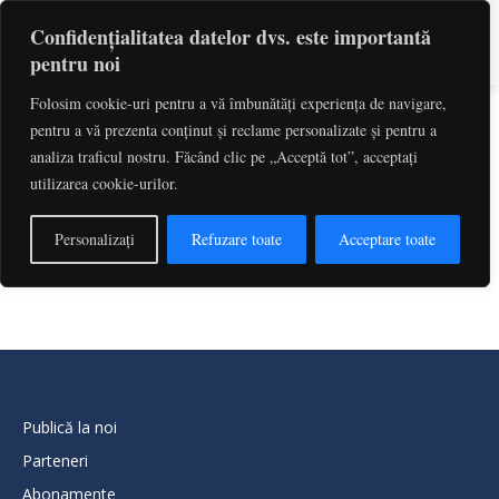
Confidențialitatea datelor dvs. este importantă
pentru noi
Folosim cookie-uri pentru a vă îmbunătăți experiența de navigare,
pentru a vă prezenta conținut și reclame personalizate și pentru a
Codul Penal
analiza traficul nostru. Făcând clic pe „Acceptă tot”, acceptați
utilizarea cookie-urilor.
Pentru a accesa această pagină, trebuie să
Personalizați
Refuzare toate
Acceptare toate
achiziționați
Abonament Coduri Solomon
.
Publică la noi
Parteneri
Abonamente