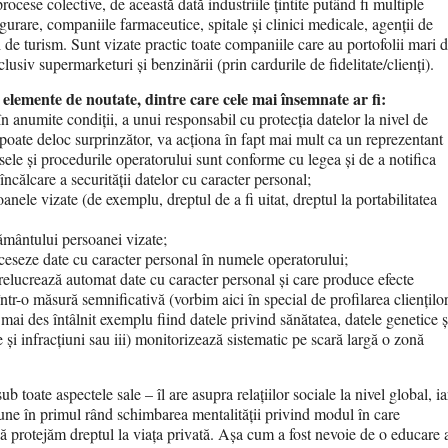
cese colective, de această dată industriile țintite putând fi multiple
gurare, companiile farmaceutice, spitale și clinici medicale, agenții de
 de turism. Sunt vizate practic toate companiile care au portofolii mari 
clusiv supermarketuri și benzinării (prin cardurile de fidelitate/clienți).
lemente de noutate, dintre care cele mai însemnate ar fi:
 în anumite condiții, a unui responsabil cu protecția datelor la nivel de
oate deloc surprinzător, va acționa în fapt mai mult ca un reprezentant
cesele și procedurile operatorului sunt conforme cu legea și de a notifica
ncălcare a securității datelor cu caracter personal;
anele vizate (de exemplu, dreptul de a fi uitat, dreptul la portabilitatea
țământului persoanei vizate;
ceseze date cu caracter personal în numele operatorului;
prelucrează automat date cu caracter personal și care produce efecte
ntr-o măsură semnificativă (vorbim aici în special de profilarea clienților
 mai des întâlnit exemplu fiind datele privind sănătatea, datele genetice ș
i infracțiuni sau iii) monitorizează sistematic pe scară largă o zonă
oate aspectele sale – îl are asupra relațiilor sociale la nivel global, ia
une în primul rând schimbarea mentalității privind modul în care
să protejăm dreptul la viața privată. Așa cum a fost nevoie de o educare 