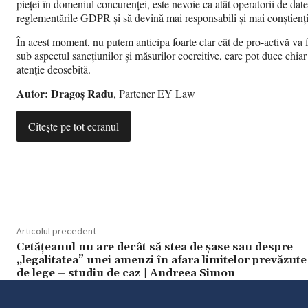
pieței în domeniul concurenței, este nevoie ca atât operatorii de date
reglementările GDPR și să devină mai responsabili și mai conștienți d
În acest moment, nu putem anticipa foarte clar cât de pro-activă va f
sub aspectul sancțiunilor și măsurilor coercitive, care pot duce chi
atenție deosebită.
Autor: Dragoş Radu
, Partener EY Law
Citește pe tot ecranul
Articolul precedent
Cetățeanul nu are decât să stea de șase sau despre
„legalitatea” unei amenzi în afara limitelor prevăzute
de lege – studiu de caz | Andreea Simon