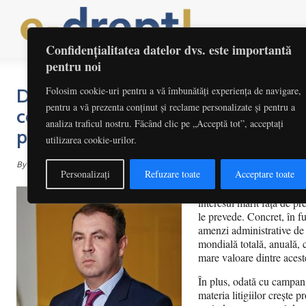
Home
Actua
Confidențialitatea datelor dvs. este importantă
pentru noi
Folosim cookie-uri pentru a vă îmbunătăți experiența de navigare,
Dragoş Radu, EY Law: GDPR poate 
pentru a vă prezenta conținut și reclame personalizate și pentru a
colective împotriva companiilor care
analiza traficul nostru. Făcând clic pe „Acceptă tot”, acceptați
persoane fizice
utilizarea cookie-urilor.
By
Redactia
februarie 15, 2018
Personalizați
Refuzare toate
Acceptare toate
Dincolo de o conștientizar
interesul mărit față de p
le prevede. Concret, în fu
amenzi administrative de 
mondială totală, anuală, 
mare valoare dintre acest
În plus, odată cu campanii
materia litigiilor crește 