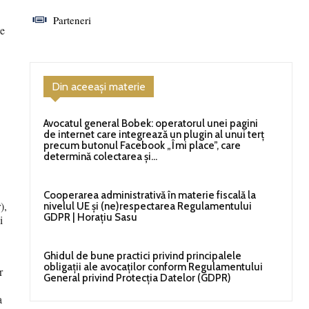
Parteneri
de
Din aceeași materie
Avocatul general Bobek: operatorul unei pagini
de internet care integrează un plugin al unui terț
precum butonul Facebook „Îmi place”, care
determină colectarea și...
Cooperarea administrativă în materie fiscală la
),
nivelul UE și (ne)respectarea Regulamentului
GDPR | Horațiu Sasu
i
Ghidul de bune practici privind principalele
obligații ale avocaților conform Regulamentului
r
General privind Protecția Datelor (GDPR)
a