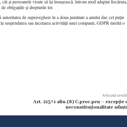
, cât și persoanele vizate să își însușească, într-un mod adaptat fiecăruia
e obligațiile și drepturile lor.
i autoritatea de supraveghere în a doua jumătate a anului dar, cel puțin
ar la suspendarea sau încetarea activității unei companii, GDPR merită o
Articolul urmă
Art. 215^1 alin.(8) C.proc.pen – excepție 
neconstituţionalitate admi