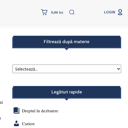
More
0,00 lei
LOGIN
Filtrează după materie
Legături rapide
ai
Dreptul în dezbatere
n
Cariere