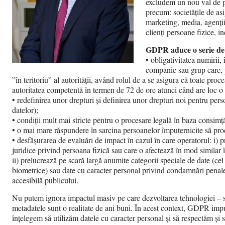
excludem un nou val de pro
precum: societățile de asi
marketing, media, agenții
clienți persoane fizice, in
GDPR aduce o serie de e
• obligativitatea numirii,
companie sau grup care, p
”în teritoriu” al autorității, având rolul de a se asigura că toate pro
autoritatea competentă în termen de 72 de ore atunci când are loc o î
• redefinirea unor drepturi și definirea unor drepturi noi pentru perso
datelor);
• condiții mult mai stricte pentru o procesare legală în baza consim
• o mai mare răspundere în sarcina persoanelor împuternicite să pro
• desfășurarea de evaluări de impact în cazul în care operatorul: i) 
juridice privind persoana fizică sau care o afectează în mod similar î
ii) prelucrează pe scară largă anumite categorii speciale de date (cel
biometrice) sau date cu caracter personal privind condamnări penale ș
accesibilă publicului.
Nu putem ignora impactul masiv pe care dezvoltarea tehnologiei – sub t
metadatele sunt o realitate de ani buni. În acest context, GDPR imp
înțelegem să utilizăm datele cu caracter personal și să respectăm și 