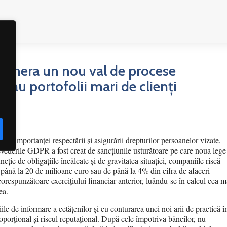
litate
Articole și studii – Premium
Coduri
genera un nou val de procese
 au portofolii mari de clienți
e a importanței respectării și asigurării drepturilor persoanelor vizate,
revederile GDPR a fost creat de sancțiunile usturătoare pe care noua lege
ncție de obligațiile încălcate și de gravitatea situației, companiile riscă
până la 20 de milioane euro sau de până la 4% din cifra de afaceri
corespunzătoare exercițiului financiar anterior, luându-se în calcul cea m
ea.
le de informare a cetățenilor și cu conturarea unei noi arii de practică î
proporțional și riscul reputațional. După cele împotriva băncilor, nu