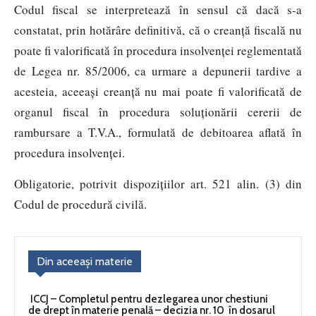
Codul fiscal se interpretează în sensul că dacă s-a
constatat, prin hotărâre definitivă, că o creanţă fiscală nu
poate fi valorificată în procedura insolvenţei reglementată
de Legea nr. 85/2006, ca urmare a depunerii tardive a
acesteia, aceeaşi creanţă nu mai poate fi valorificată de
organul fiscal în procedura soluţionării cererii de
rambursare a T.V.A., formulată de debitoarea aflată în
procedura insolvenţei.
Obligatorie, potrivit dispozițiilor art. 521 alin. (3) din
Codul de procedură civilă.
Din aceeași materie
ICCJ – Completul pentru dezlegarea unor chestiuni
de drept în materie penală – decizia nr. 10 în dosarul