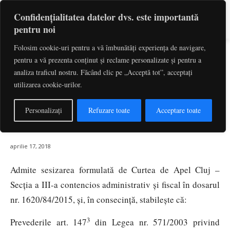
Confidențialitatea datelor dvs. este importantă
pentru noi
Folosim cookie-uri pentru a vă îmbunătăți experiența de navigare,
ICCJ – Completul pentru
pentru a vă prezenta conținut și reclame personalizate și pentru a
dezlegarea unor chestiuni de
analiza traficul nostru. Făcând clic pe „Acceptă tot”, acceptați
utilizarea cookie-urilor.
drept în materie civilă – decizia nr.
28 în dosarul nr.37/1/2018 din 16
Personalizați
Refuzare toate
Acceptare toate
aprilie 2018
aprilie 17, 2018
Admite sesizarea formulată de Curtea de Apel Cluj –
Secţia a III-a contencios administrativ şi fiscal în dosarul
nr. 1620/84/2015, şi, în consecinţă, stabileşte că:
3
Prevederile art. 147
din Legea nr. 571/2003 privind