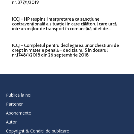
nr. 377/1/2019
ICCJ – HP respins: interpretarea ca sancţiune
contravenţională a situaţiei în care călătorul care urcă
într-un mijloc de transport în comun fără bilet de...
ICCJ – Completul pentru dezlegarea unor chestiuni de
drept în materie penală – decizia nr.15 în dosarul
nr.1748/1/2018 din 26 septembrie 2018
Publică la noi
Parteneri
Abonamente
Autori
Copyright & Condiții de publicare