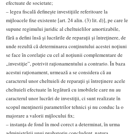
efectuate de societate;
– legea fiscală defineşte investiţiile referitoare la
mijloacele fixe existente [art. 24 alin. (3) lit. d)], pe care le
supune regimului juridic al cheltuielilor amortizabile,
fără a defini însă şi lucrările de reparaţii şi întreţinere, de
unde rezultă că determinarea conţinutului acestei noţiuni
se face în corelaţie cu cel al noţiunii complementare de
„investiţie”, potrivit raţionamentului a contrario. În baza
acestui raţionament, urmează a se considera că au
caracterul unor cheltuieli de reparaţii şi întreţinere acele
cheltuieli efectuate în legătură cu imobilele care nu au
caracterul unor lucrări de investiţii, ci sunt realizate în
scopul menţinerii parametrilor tehnici şi nu conduc la o
majorare a valorii mijlocului fix;
– instanţa de fond în mod corect a determinat, în urma
administrării unui probatoriu concludent, natura