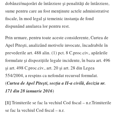
dobânzi/majorări de întârziere şi penalităţi de întârziere,
sume pentru care au fost menţinute actele administrative
fiscale, în mod legal şi temeinic instanţa de fond
dispunând anularea lor pentru rest.
Prin urmare, pentru toate aceste considerente, Curtea de
Apel Piteşti, analizând motivele invocate, încadrabile în
prevederile art. 488 alin. (1) pct. 8 C.proc.civ., apărările
formulate şi dispoziţiile legale incidente, în baza art. 496
şi art. 498 C.proc.civ., art. 20 şi art. 28 din Legea
554/2004, a respins ca nefondat recursul formulat.
(
Curtea de Apel Piteşti, secția a II-a civilă, decizia nr.
171 din 28 ianuarie 2016
)
[1]
Trimiterile se fac la vechiul Cod fiscal – n.r.Trimiterile
se fac la vechiul Cod fiscal – n.r.