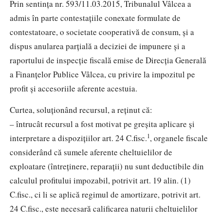
Prin sentinţa nr. 593/11.03.2015, Tribunalul Vâlcea a
admis în parte contestaţiile conexate formulate de
contestatoare, o societate cooperativă de consum, şi a
dispus anularea parţială a deciziei de impunere şi a
raportului de inspecţie fiscală emise de Direcţia Generală
a Finanţelor Publice Vâlcea, cu privire la impozitul pe
profit şi accesoriile aferente acestuia.
Curtea, soluţionând recursul, a reţinut că:
– întrucât recursul a fost motivat pe greşita aplicare şi
1
interpretare a dispoziţiilor art. 24 C.fisc.
, organele fiscale
considerând că sumele aferente cheltuielilor de
exploatare (întreţinere, reparaţii) nu sunt deductibile din
calculul profitului impozabil, potrivit art. 19 alin. (1)
C.fisc., ci li se aplică regimul de amortizare, potrivit art.
24 C.fisc., este necesară calificarea naturii cheltuielilor