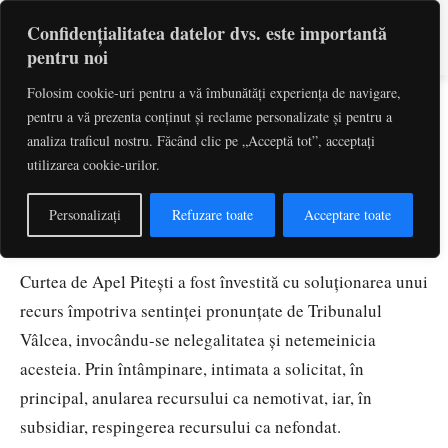
Confidențialitatea datelor dvs. este importantă
pentru noi
Folosim cookie-uri pentru a vă îmbunătăți experiența de navigare,
Impozit pe profit. Deductibilitatea
pentru a vă prezenta conținut și reclame personalizate și pentru a
amortizării. Condiţii
analiza traficul nostru. Făcând clic pe „Acceptă tot”, acceptați
utilizarea cookie-urilor.
noiembrie 20, 2017
Personalizați
Refuzare toate
Acceptare toate
Anca Andreea Terzea
–
judecător
Curtea de Apel Piteşti a fost învestită cu soluţionarea unui
recurs împotriva sentinţei pronunţate de Tribunalul
Vâlcea, invocându-se nelegalitatea şi netemeinicia
acesteia. Prin întâmpinare, intimata a solicitat, în
principal, anularea recursului ca nemotivat, iar, în
subsidiar, respingerea recursului ca nefondat.