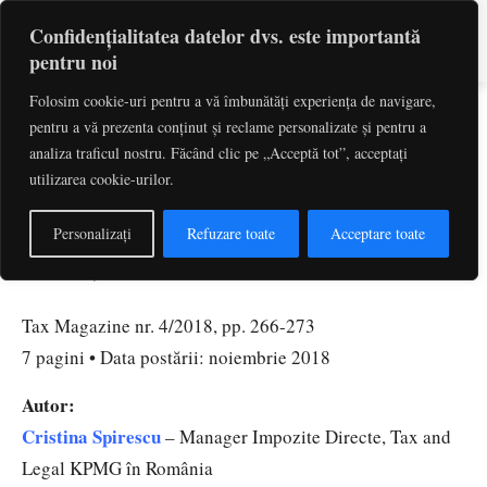
Confidențialitatea datelor dvs. este importantă
pentru noi
Folosim cookie-uri pentru a vă îmbunătăți experiența de navigare,
Impozitarea economiei digitale –
pentru a vă prezenta conținut și reclame personalizate și pentru a
cât de curând se va concretiza o
analiza traficul nostru. Făcând clic pe „Acceptă tot”, acceptați
utilizarea cookie-urilor.
astfel de idee? | Cristina Spirescu,
Florina Baltac
Personalizați
Refuzare toate
Acceptare toate
noiembrie 8, 2018
Tax Magazine nr. 4/2018, pp. 266-273
7 pagini • Data postării: noiembrie 2018
Autor:
Cristina Spirescu
– Manager Impozite Directe, Tax and
Legal KPMG în România