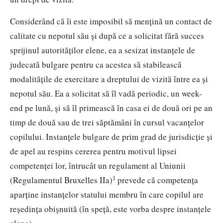
Considerând că îi este imposibil să mențină un contact de
calitate cu nepotul său și după ce a solicitat fără succes
sprijinul autorităților elene, ea a sesizat instanțele de
judecată bulgare pentru ca acestea să stabilească
modalitățile de exercitare a dreptului de vizită între ea și
nepotul său. Ea a solicitat să îl vadă periodic, un week-
end pe lună, și să îl primească în casa ei de două ori pe an
timp de două sau de trei săptămâni în cursul vacanțelor
copilului. Instanțele bulgare de prim grad de jurisdicție și
de apel au respins cererea pentru motivul lipsei
competenței lor, întrucât un regulament al Uniunii
1
(Regulamentul Bruxelles IIa)
prevede că competența
aparține instanțelor statului membru în care copilul are
reședința obișnuită (în speță, este vorba despre instanțele