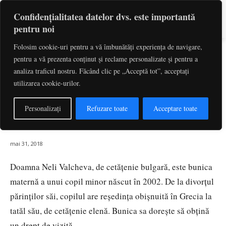
Confidențialitatea datelor dvs. este importantă
pentru noi
Folosim cookie-uri pentru a vă îmbunătăți experiența de navigare,
Noțiunea de „drept de vizită”
pentru a vă prezenta conținut și reclame personalizate și pentru a
include dreptul de vizită al
analiza traficul nostru. Făcând clic pe „Acceptă tot”, acceptați
utilizarea cookie-urilor.
bunicilor în privința nepoților lor –
cauza C-335/17
Personalizați
Refuzare toate
Acceptare toate
Valcheva/Babanarakis
mai 31, 2018
Doamna Neli Valcheva, de cetățenie bulgară, este bunica
maternă a unui copil minor născut în 2002. De la divorțul
părinților săi, copilul are reședința obișnuită în Grecia la
tatăl său, de cetățenie elenă. Bunica sa dorește să obțină
un drept de vizită.