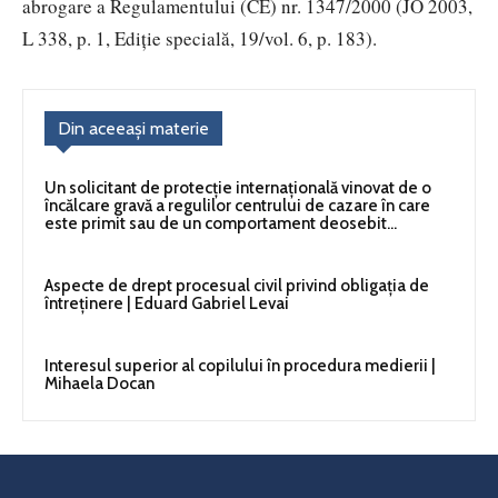
abrogare a Regulamentului (CE) nr. 1347/2000 (JO 2003,
L 338, p. 1, Ediție specială, 19/vol. 6, p. 183).
Din aceeași materie
Un solicitant de protecție internațională vinovat de o
încălcare gravă a regulilor centrului de cazare în care
este primit sau de un comportament deosebit...
Aspecte de drept procesual civil privind obligația de
întreținere | Eduard Gabriel Levai
Interesul superior al copilului în procedura medierii |
Mihaela Docan