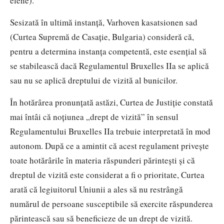
elene).
Sesizată în ultimă instanță, Varhoven kasatsionen sad
(Curtea Supremă de Casație, Bulgaria) consideră că,
pentru a determina instanța competentă, este esențial să
se stabilească dacă Regulamentul Bruxelles IIa se aplică
sau nu se aplică dreptului de vizită al bunicilor.
În hotărârea pronunțată astăzi, Curtea de Justiție constată
mai întâi că noțiunea „drept de vizită” în sensul
Regulamentului Bruxelles IIa trebuie interpretată în mod
autonom. După ce a amintit că acest regulament privește
toate hotărârile în materia răspunderi părintești și că
dreptul de vizită este considerat a fi o prioritate, Curtea
arată că legiuitorul Uniunii a ales să nu restrângă
numărul de persoane susceptibile să exercite răspunderea
părintească sau să beneficieze de un drept de vizită.