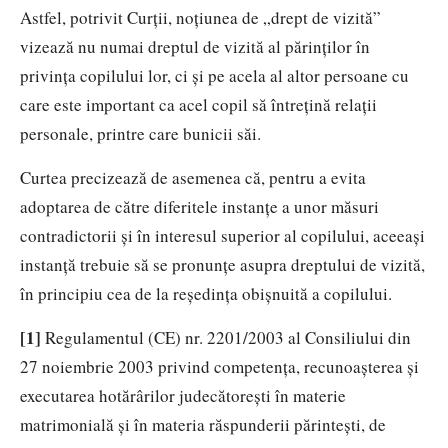
Astfel, potrivit Curții, noțiunea de „drept de vizită”
vizează nu numai dreptul de vizită al părinților în
privința copilului lor, ci și pe acela al altor persoane cu
care este important ca acel copil să întrețină relații
personale, printre care bunicii săi.
Curtea precizează de asemenea că, pentru a evita
adoptarea de către diferitele instanțe a unor măsuri
contradictorii și în interesul superior al copilului, aceeași
instanță trebuie să se pronunțe asupra dreptului de vizită,
în principiu cea de la reședința obișnuită a copilului.
[1]
Regulamentul (CE) nr. 2201/2003 al Consiliului din
27 noiembrie 2003 privind competența, recunoașterea și
executarea hotărârilor judecătorești în materie
matrimonială și în materia răspunderii părintești, de