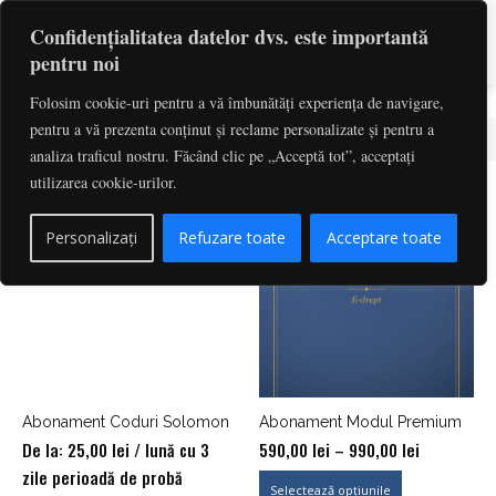
Confidențialitatea datelor dvs. este importantă
pentru noi
Folosim cookie-uri pentru a vă îmbunătăți experiența de navigare,
pentru a vă prezenta conținut și reclame personalizate și pentru a
analiza traficul nostru. Făcând clic pe „Acceptă tot”, acceptați
utilizarea cookie-urilor.
Personalizați
Refuzare toate
Acceptare toate
Abonament Coduri Solomon
Abonament Modul Premium
Interval
De la:
25,00
lei
/ lună cu 3
590,00
lei
–
990,00
lei
de
zile perioadă de probă
Selectează opțiunile