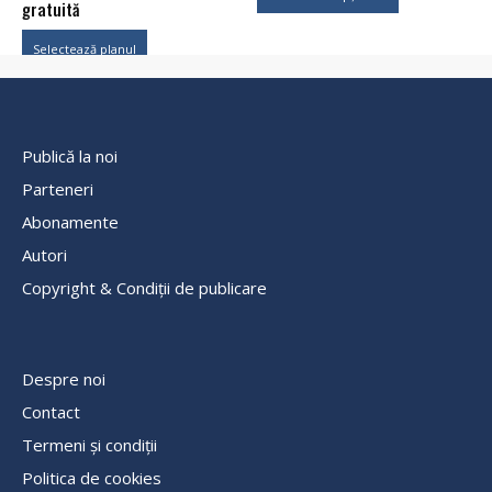
prețuri:
gratuită
590,00 lei
Selectează planul
până
la
990,00 lei
Publică la noi
Parteneri
Abonamente
Autori
Copyright & Condiții de publicare
Despre noi
Contact
Termeni și condiții
Politica de cookies