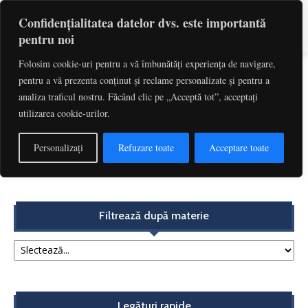
Confidențialitatea datelor dvs. este importantă
pentru noi
Folosim cookie-uri pentru a vă îmbunătăți experiența de navigare,
pentru a vă prezenta conținut și reclame personalizate și pentru a
Etichetă: Absenta Motivelor De
analiza traficul nostru. Făcând clic pe „Acceptă tot”, acceptați
Decadere
utilizarea cookie-urilor.
Măreție și decădere din exercițiul drepturilor părintești:
Personalizați
Refuzare toate
Acceptare toate
analiza unor soluții din jurisprudență | Marieta...
Redactia
-
aprilie 2, 2019
Filtrează după materie
Legături rapide