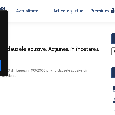
H
Actualitate
Articole și studii – Premium
o
m
ind clauzele abuzive. Acțiunea în încetarea
e
t. 12-13 din Legea nr. 193/2000 privind clauzele abuzive din
 (Decizia...