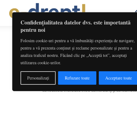
Confidențialitatea datelor dvs. este importantă
pentru noi
Folosim cookie-uri pentru a vă îmbunătăți experiența de navigare,
Etichetă: Actiune Populara
pentru a vă prezenta conținut și reclame personalizate și pentru a
analiza traficul nostru. Făcând clic pe „Acceptă tot”, acceptați
Aplicarea în timp a normelor priv
utilizarea cookie-urilor.
utilizării clauzelor abuzive...
Redactia
-
decembrie 4, 2017
Personalizați
Refuzare toate
Acceptare toate
Respingerea excepțiilor de neconstituționalitate a ar
contractele încheiate între comercianți și consumatori