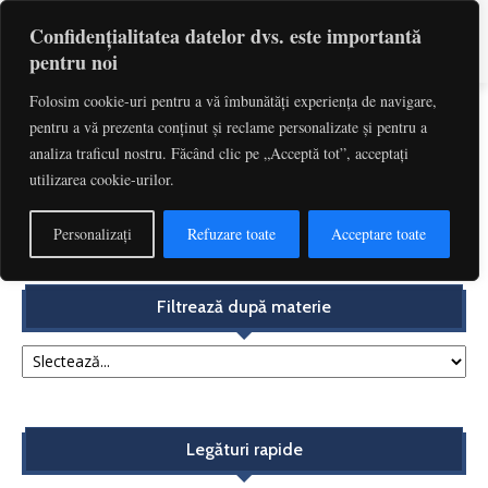
Confidențialitatea datelor dvs. este importantă
pentru noi
Folosim cookie-uri pentru a vă îmbunătăți experiența de navigare,
pentru a vă prezenta conținut și reclame personalizate și pentru a
Etichetă: Alexandru Matache
analiza traficul nostru. Făcând clic pe „Acceptă tot”, acceptați
utilizarea cookie-urilor.
Consideraţii asupra dreptului la „vizită” al Direcţiei
Generale Antifraudă sau despre scopul care nu...
Personalizați
Refuzare toate
Acceptare toate
Redactia
-
noiembrie 14, 2017
Filtrează după materie
Legături rapide