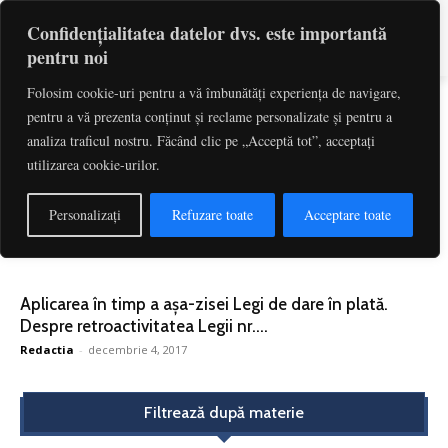
Confidențialitatea datelor dvs. este importantă
pentru noi
Folosim cookie-uri pentru a vă îmbunătăți experiența de navigare,
pentru a vă prezenta conținut și reclame personalizate și pentru a
Etichetă: Aplicarea In Timp A Legii Darii
analiza traficul nostru. Făcând clic pe „Acceptă tot”, acceptați
In Plata
utilizarea cookie-urilor.
O lectură constituțională, dincoace și dincolo de Legea
Personalizați
Refuzare toate
Acceptare toate
dării în plată | Valeriu Stoica
Redactia
-
decembrie 4, 2017
Aplicarea în timp a așa-zisei Legi de dare în plată.
Despre retroactivitatea Legii nr....
Redactia
-
decembrie 4, 2017
Filtrează după materie