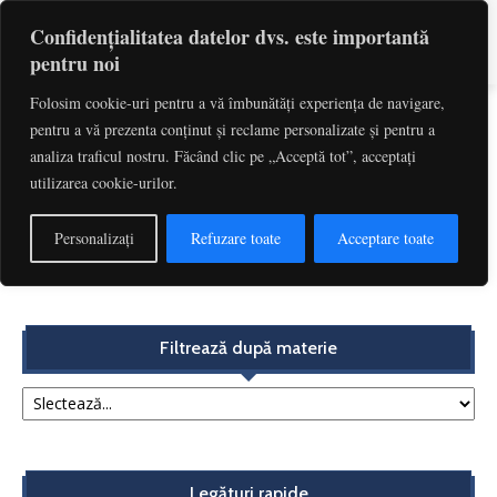
Confidențialitatea datelor dvs. este importantă
pentru noi
Folosim cookie-uri pentru a vă îmbunătăți experiența de navigare,
pentru a vă prezenta conținut și reclame personalizate și pentru a
Etichetă: Art. 106 Lit. A) Si D) Din Legea
analiza traficul nostru. Făcând clic pe „Acceptă tot”, acceptați
Nr. 303/2004
utilizarea cookie-urilor.
CCR – Dispozițiile art. 106 lit. d) din Legea nr.
Personalizați
Refuzare toate
Acceptare toate
303/2004 privind statutul judecătorilor...
Redactia
-
martie 11, 2020
Filtrează după materie
Legături rapide