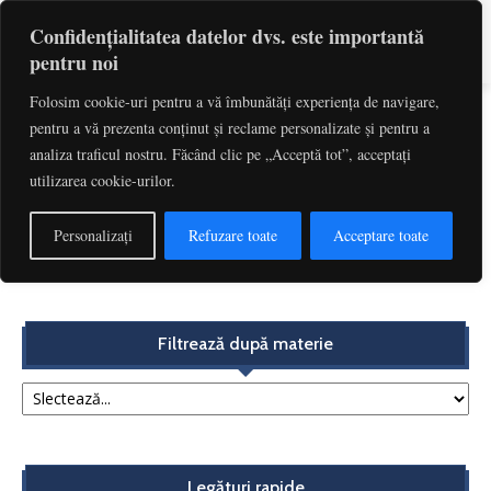
Confidențialitatea datelor dvs. este importantă
pentru noi
Folosim cookie-uri pentru a vă îmbunătăți experiența de navigare,
pentru a vă prezenta conținut și reclame personalizate și pentru a
Etichetă: Art. 345 Din Codul De
analiza traficul nostru. Făcând clic pe „Acceptă tot”, acceptați
Procedura Penala
utilizarea cookie-urilor.
Excepție de neconstituționalitate admisă – art. 345
Personalizați
Refuzare toate
Acceptare toate
alin. (1) C.proc.pen.
Solomon Nicoleta
-
decembrie 5, 2017
Filtrează după materie
Legături rapide