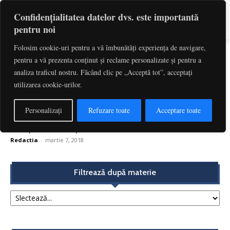
Confidențialitatea datelor dvs. este importantă
pentru noi
Folosim cookie-uri pentru a vă îmbunătăți experiența de navigare,
pentru a vă prezenta conținut și reclame personalizate și pentru a
Etichetă: Art. 505 Din Codul De
analiza traficul nostru. Făcând clic pe „Acceptă tot”, acceptați
Procedura Penala
utilizarea cookie-urilor.
Excepție de neconstituționalitate admisă: art.31 alin.
Personalizați
Refuzare toate
Acceptare toate
(2) din Legea nr.47/1992 privind organizarea şi
funcţionarea Curţii...
Redactia
-
martie 7, 2018
Filtrează după materie