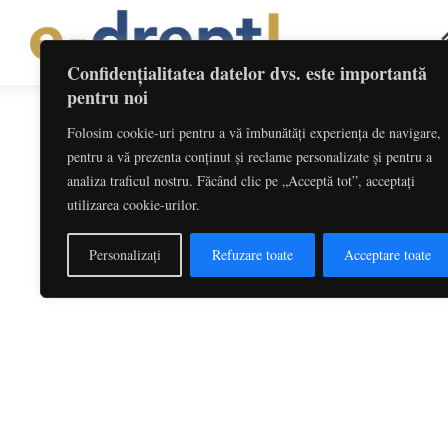
Confidențialitatea datelor dvs. este importantă
pentru noi
Folosim cookie-uri pentru a vă îmbunătăți experiența de navigare,
Etichetă: Auditare Continua
pentru a vă prezenta conținut și reclame personalizate și pentru a
analiza traficul nostru. Făcând clic pe „Acceptă tot”, acceptați
Provocările auditului în spațiul 
utilizarea cookie-urilor.
Redactia
-
octombrie 3, 2017
Într‐o economie dinamică, cu multiple oportunități, dar 
Personalizați
Refuzare toate
Acceptare toate
parcurs. Pe de o parte, criza economică a dus la...