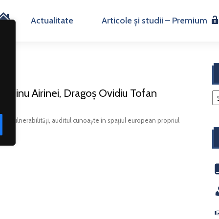
H
Actualitate
Articole și studii – Premium
o
m
UE | Dinu Airinei, Dragoș Ovidiu Tofan
e
și vulnerabilități, auditul cunoaște în spațiul european propriul