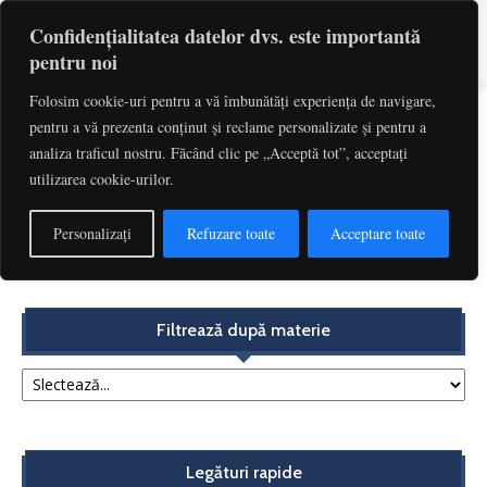
Confidențialitatea datelor dvs. este importantă
pentru noi
Folosim cookie-uri pentru a vă îmbunătăți experiența de navigare,
pentru a vă prezenta conținut și reclame personalizate și pentru a
Etichetă: Clauza Switch-Over
analiza traficul nostru. Făcând clic pe „Acceptă tot”, acceptați
utilizarea cookie-urilor.
Analiza propunerii Comisiei UE pentru adoptarea
normelor împotriva evitării obligațiilor fiscale de către
Personalizați
Refuzare toate
Acceptare toate
societăți...
Redactia
-
noiembrie 14, 2017
Filtrează după materie
Legături rapide