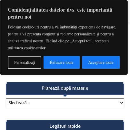
Confidențialitatea datelor dvs. este importantă
pentru noi
Folosim cookie-uri pentru a vă îmbunătăți experiența de navigare,
pentru a vă prezenta conținut și reclame personalizate și pentru a
Etichetă: Conversie In Moneda Straina
analiza traficul nostru. Făcând clic pe „Acceptă tot”, acceptați
utilizarea cookie-urilor.
Impreviziunea și creditele oferite consumatorilor.
Constituie darea în plată și conversia valutară remedii
Personalizați
Refuzare toate
Acceptare toate
ale...
Redactia
-
decembrie 4, 2017
Filtrează după materie
Legături rapide