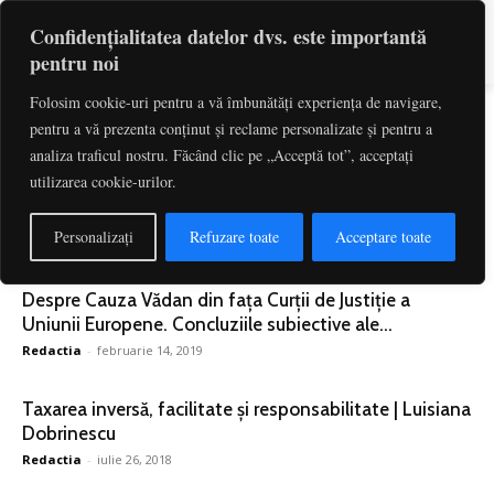
Confidențialitatea datelor dvs. este importantă
pentru noi
Folosim cookie-uri pentru a vă îmbunătăți experiența de navigare,
pentru a vă prezenta conținut și reclame personalizate și pentru a
Etichetă: Deductibilitate Tva
analiza traficul nostru. Făcând clic pe „Acceptă tot”, acceptați
utilizarea cookie-urilor.
Răspunderea solidară în materie de TVA | Luisiana
Dobrinescu
Personalizați
Refuzare toate
Acceptare toate
Redactia
-
martie 14, 2019
Despre Cauza Vădan din fața Curții de Justiție a
Uniunii Europene. Concluziile subiective ale...
Redactia
-
februarie 14, 2019
Taxarea inversă, facilitate și responsabilitate | Luisiana
Dobrinescu
Redactia
-
iulie 26, 2018