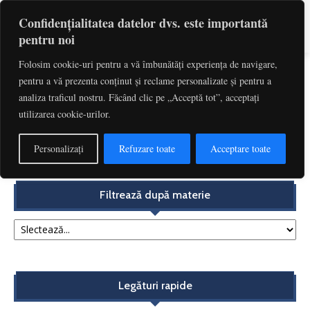
Confidențialitatea datelor dvs. este importantă
pentru noi
Folosim cookie-uri pentru a vă îmbunătăți experiența de navigare,
pentru a vă prezenta conținut și reclame personalizate și pentru a
Etichetă: Efectele Contractului
analiza traficul nostru. Făcând clic pe „Acceptă tot”, acceptați
utilizarea cookie-urilor.
Lumina vine de la Apus? Aplicarea în timp a
Ordonanței de urgență a Guvernului...
Personalizați
Refuzare toate
Acceptare toate
Redactia
-
decembrie 4, 2017
Filtrează după materie
Legături rapide