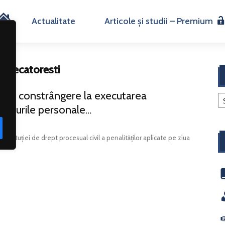
H
Actualitate
Articole și studii – Premium
o
Judecatoresti
m
loc de constrângere la executarea
e
egăturile personale...
nstituției de drept procesual civil a penalităților aplicate pe ziua