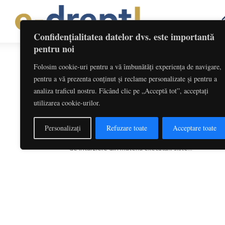
Confidențialitatea datelor dvs. este importantă
pentru noi
Folosim cookie-uri pentru a vă îmbunătăți experiența de navigare,
Etichetă: Executarea Hotararilor 
pentru a vă prezenta conținut și reclame personalizate și pentru a
analiza traficul nostru. Făcând clic pe „Acceptă tot”, acceptați
Penalitățile de întârziere ca mij
utilizarea cookie-urilor.
hotărârilor judecătorești privind l
Redactia
-
mai 17, 2019
Personalizați
Refuzare toate
Acceptare toate
Prezentul demers publicistic are în vedere analizarea i
de întârziere din materia executării silite...