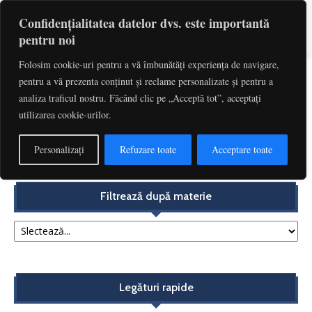
Confidențialitatea datelor dvs. este importantă
pentru noi
Folosim cookie-uri pentru a vă îmbunătăți experiența de navigare,
pentru a vă prezenta conținut și reclame personalizate și pentru a
Etichetă: Fatorie
analiza traficul nostru. Făcând clic pe „Acceptă tot”, acceptați
utilizarea cookie-urilor.
Cât de nerecuperabil este TVA-ul facturat eronat, cu
încălcarea taxării inverse. Taxarea inversă, între...
Personalizați
Refuzare toate
Acceptare toate
Redactia
-
noiembrie 13, 2017
Filtrează după materie
Legături rapide